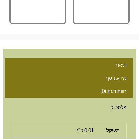
אור
דע נוסף
ות דעת (0)
לסטיק
משקל
0.01 ק"ג