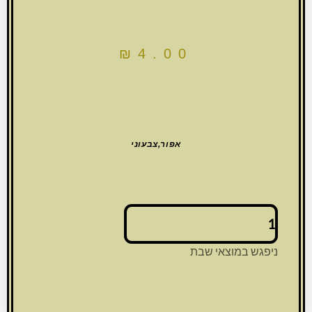
₪
4.00
אפור,צבעוני
כמות
של
עט
ניפגש במוצאי שבת
תיירות
עם
ברכה
נשלפת