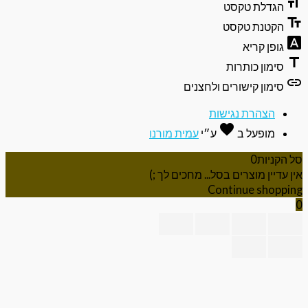
format
הגדלת טקסט
text_f
הקטנת טקסט
font_do
גופן קריא
ti
סימון כותרות
li
סימון קישורים ולחצנים
הצהרת נגישות
favorite
אהבה
מופעל ב
ע״י
עמית מורנו
 הקניות
0
ן עדיין מוצרים בסל... מחכים לך ;)
Continue shoppi