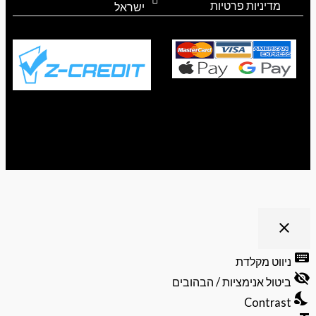
מדיניות פרטיות
ישראל
ריט נגישות
close
פתיחה
וסגירה
keyb
ניווט מקלדת
של
visibili
תפריט
ביטול אנימציות / הבהובים
הנגישות
nights
Contrast