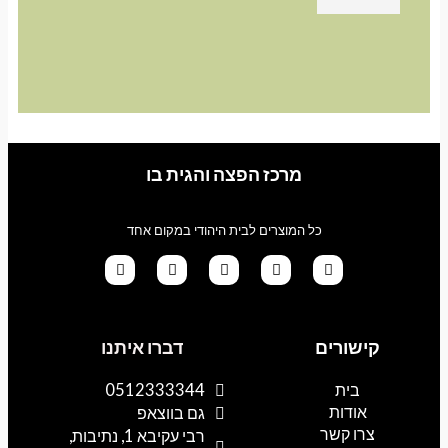
מרכז הפצה והגית בו
כל המוצרים לבית היהודי במקום אחד
G
T
I
F
W
o
i
n
a
h
קישורים
דברו איתנו
o
k
s
c
a
g
t
t
e
t
l
o
a
b
s
בית
0512333344
e
k
g
o
a
אודות
p
o
r
גם בווצאפ
a
k
p
צרו קשר
רבי עקיבא 1, נתיבות,
m