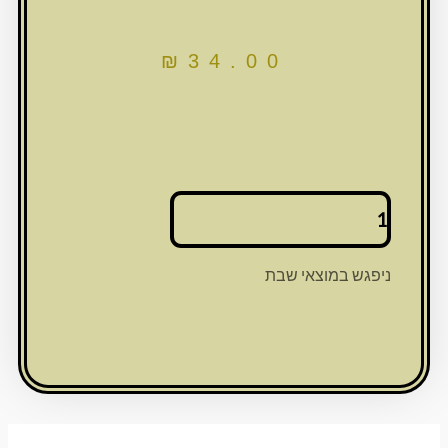
₪
34.00
כמות
של
שרשרת
ניקל
ניפגש במוצאי שבת
חמסה
עם
שיבוץ
אבנים
2
ס"מ