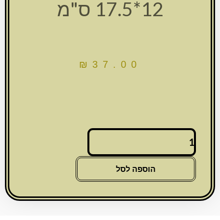
12*17.5 ס"מ
₪
37.00
כמות
של
ברכון
מהודר
הוספה לסל
דמוי
עור
עם
פלקטה
-