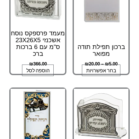
ניתן
לבחור
את
האפשרויות
מעמד פרספקס נוסח
בעמוד
אשכנזי 23X26X5
המוצר
ברכון תפילת תודה
ס"מ עם 6 ברכות
מפואר
ברכ
₪
366.00
₪
20.00
–
₪
5.00
בחר אפשרויות
הוספה לסל
למוצר
טווח
מחירים:
זה
יש
עד
מספר
סוגים.
ניתן
לבחור