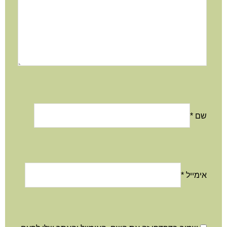
שם
*
אימייל
*