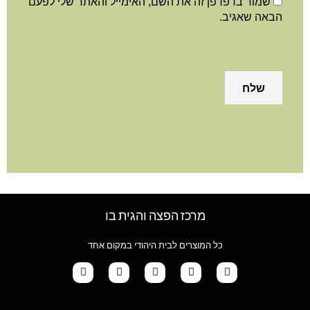
שמור בדפדפן זה את השם, האימייל והאתר שלי לפעם
הבאה שאגיב.
מרכז הפצה והגית בו
כל המוצרים לבית היהודי במקום אחד
G
T
I
F
W