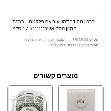
ברכת
המזון
נוסח
ברכון מהודר דמוי עור עם פלקטה – ברכת
אשכנז
12*17.5
המזון נוסח אשכנז 12*17.5 ס"מ
ס"מ
מק"ט
UK48029
קטגוריה
ברכונים ותהילים
תגית
סידורים ברכונים ותהילים
מוצרים קשורים
למוצר
טווח
מחירים:
זה
יש
עד
מספר
סוגים.