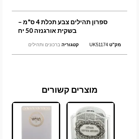
בשקית
אורגנזה
50
ספרון תהילים צבע תכלת 4 ס"מ –
יח
בשקית אורגנזה 50 יח
מק"ט
UK51174
קטגוריה
ברכונים ותהילים
למוצר
למוצר
למוצר
טווח
טווח
טווח
מוצרים קשורים
זה
זה
זה
מחירים:
מחירים:
מחירים:
יש
יש
יש
מספר
מספר
מספר
עד
עד
עד
סוגים.
סוגים.
סוגים.
ניתן
ניתן
ניתן
לבחור
לבחור
לבחור
את
את
את
האפשרויות
האפשרויות
האפשרויות