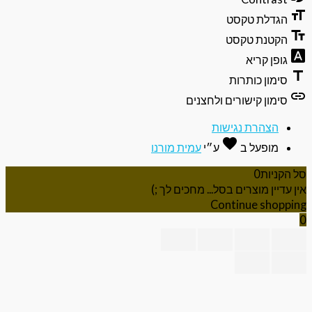
format
הגדלת טקסט
text_f
הקטנת טקסט
font_do
גופן קריא
ti
סימון כותרות
li
סימון קישורים ולחצנים
הצהרת נגישות
favorite
אהבה
מופעל ב
ע״י
עמית מורנו
 הקניות
0
ן עדיין מוצרים בסל... מחכים לך ;)
Continue shoppi