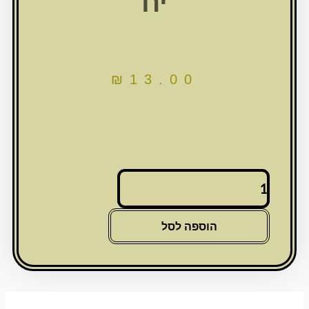
יח
₪
13.00
כמות
של
ספרון
תהילים
הוספה לסל
צבע
תכלת
4
ס"מ
-