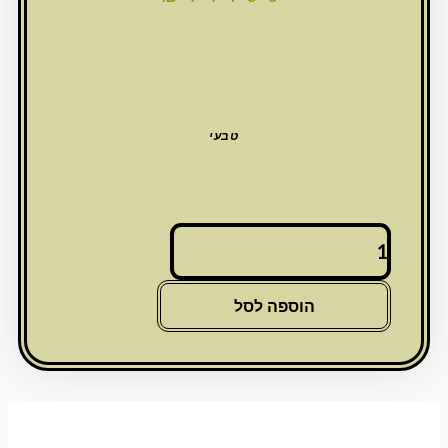
טבעי
כמות
של
פאזל
עץ
הוספה לסל
תלת
מימד
"בית
מקדש"
26x15x10
ס"מ