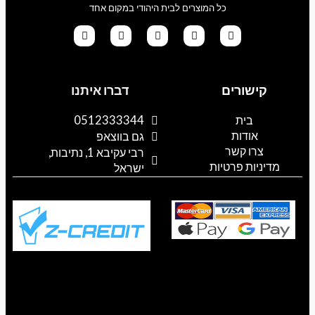
כל המוצרים לבית היהודי במקום אחד
G
T
I
F
W
o
i
n
a
h
קישורים
דברו איתנו
o
k
s
c
a
g
t
t
e
t
l
o
a
b
s
בית
0512333344
e
k
g
o
a
אודות
p
o
r
גם בווצאפ
a
k
p
צרו קשר
רבי עקיבא 1, נתיבות,
m
מדיניות פרטיות
ישראל
 נגישות