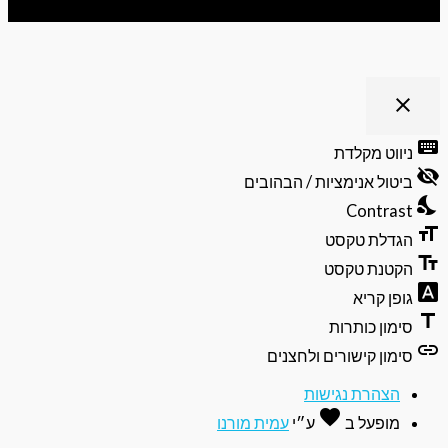
clo
פתיחה
וסגירה
יווט מקלדת
של
תפריט
יטול אנימציות / הבהובים
הנגישות
Contras
גדלת טקסט
קטנת טקסט
ופן קריא
ימון כותרות
ימון קישורים ולחצנים
הצהרת נגישות
favorite
אהבה
מופעל ב
ע״י
עמית מורנו