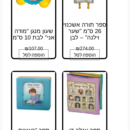
ספר תורה אשכנזי
26 ס"מ "שער
שעון מנגן "מודה
וילנה" – לבן
אני" לבת 10 ס"מ
₪
107.00
₪
274.00
הוספה לסל
הוספה לסל