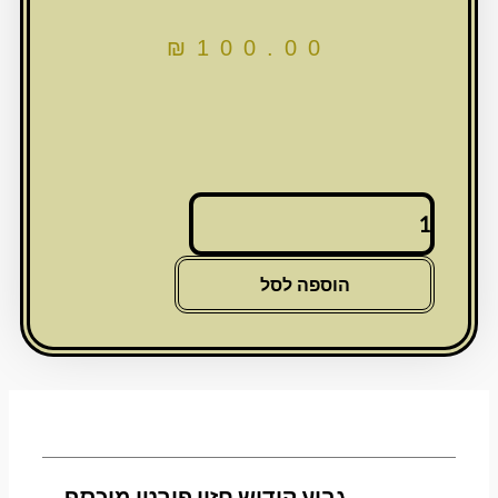
₪
100.00
כמות
של
גביע
קידוש
הוספה לסל
חזון
פורטו
מוכסף
גביע קידוש חזון פורטו מוכסף