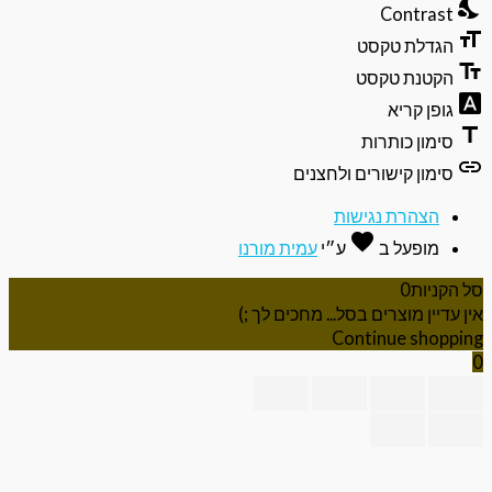
nights
Contrast
format
הגדלת טקסט
text_f
הקטנת טקסט
font_do
גופן קריא
ti
סימון כותרות
li
סימון קישורים ולחצנים
הצהרת נגישות
favorite
אהבה
מופעל ב
ע״י
עמית מורנו
 הקניות
0
ן עדיין מוצרים בסל... מחכים לך ;)
Continue shoppi