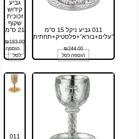
גביע
קידוש
זכוכית
שקוף
011 גביע ניקל 15 ס"מ
21 ס"מ
"עלים+בורא"+פלסטיק+תחתית
₪
183.00
הוספה
₪
244.00
הוספה לסל
לסל
011