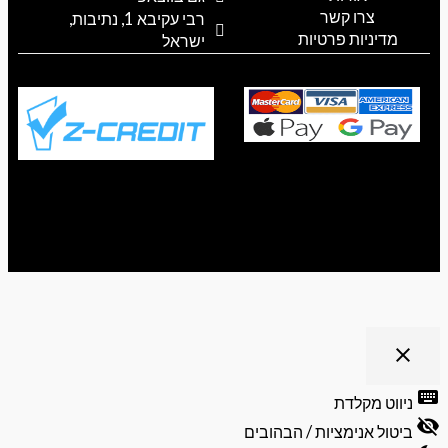
a
k
p
צרו קשר
רבי עקיבא 1, נתיבות,
m
מדיניות פרטיות
ישראל
ריט נגישות
close
פתיחה
וסגירה
keyb
ניווט מקלדת
של
visibili
תפריט
ביטול אנימציות / הבהובים
הנגישות