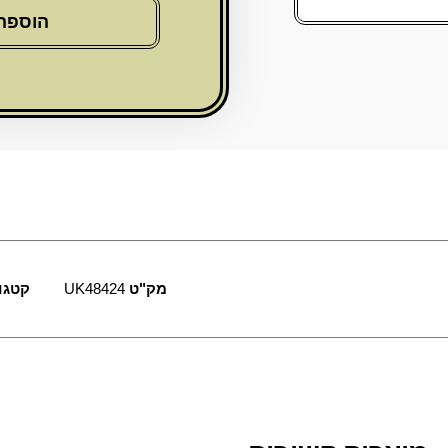
קידוש
הוספה
מהודר
ציפוי
כסף
טהור
925
עם
רגל
ותחתית
מק"ט
UK48424
קטגו