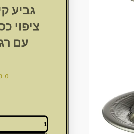
גביע קי
עם רג
00
כמות
של
גביע