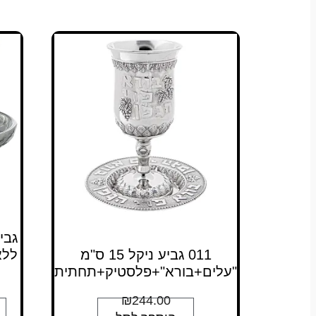
גבי
011 גביע ניקל 15 ס"מ
ללא
"עלים+בורא"+פלסטיק+תחתית
₪
244.00