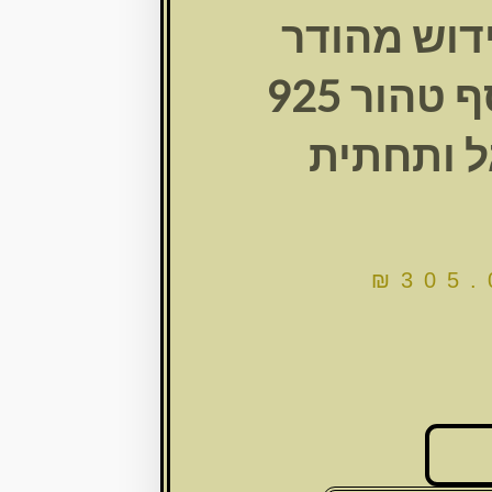
דוש מהודר
ציפוי כסף טהור 925
ל ותחתית
₪
305.