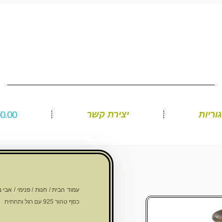
₪
0.00
וריות
יצירת קשר
עמוד הבית
/
חנות
/
פנימי
/
אבי מ
כסף טהור 925 עם רגל ותחתית