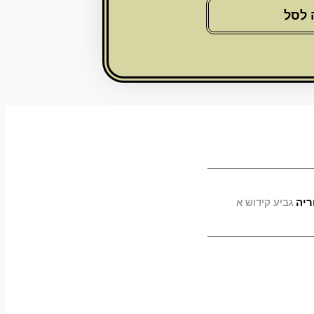
 לסל
ריה
גביע קידוש א