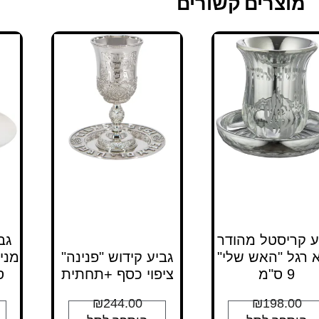
מוצרים קשורים
ע קריסטל מהודר
גב
 רגל "האש שלי"
גביע קידוש "פנינה"
9 ס"מ
ציפוי כסף +תחתית
ס
₪
244.00
₪
198.00