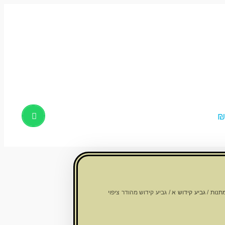
Products
search
תנות
/
גביע קידוש א
/ גביע קידוש מהודר ציפוי