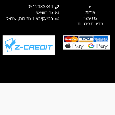
g
t
t
e
t
l
o
a
b
s
בית
0512333344
e
k
g
o
a
אודות
p
o
r
גם בווצאפ
a
k
p
צרו קשר
רבי עקיבא 1, נתיבות, ישראל
m
דיניות פרטיות