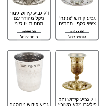
911 גביע קידוש גימור
ביע קידוש "פנינה"
ניקל מהודר עם
יפוי כסף +תחתית
תחתית 15 ס"מ
₪
229.00
₪
244.00
הוספה לסל
הוספה לסל
911 גביע קידוש זהב
יליגרן מלא משובץ
גביע קידוש נירוסטה