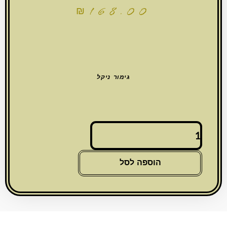
₪
168.00
גימור ניקל
כמות
של
גביע
קידוש
הוספה לסל
"ענבים"
13
ס"מ