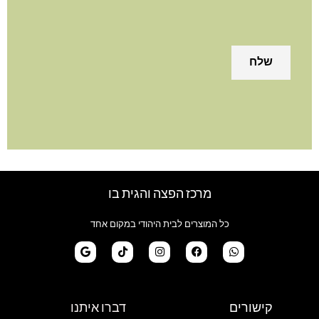
מרכז הפצה והגית בו
כל המוצרים לבית היהודי במקום אחד
G
T
I
F
W
o
i
n
a
h
קישורים
דברו איתנו
o
k
s
c
a