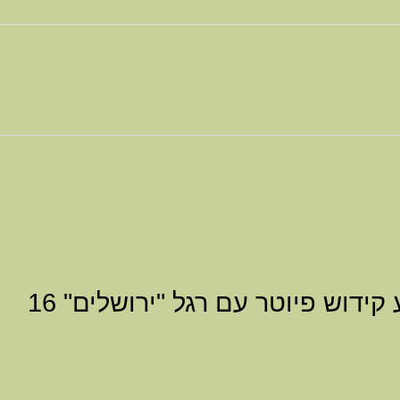
היה הראשון לכתוב סקירה “גביע קידוש פיוטר עם רגל "ירושלים" 16