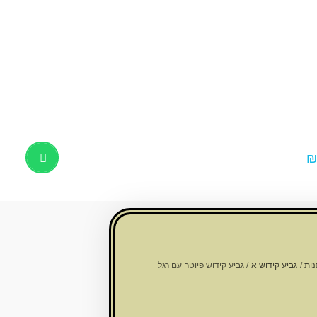
Products
search
נות
/
גביע קידוש א
/ גביע קידוש פיוטר עם רגל