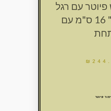
 פיוטר עם רגל
"ירושלים" 16 ס"מ עם
חת
₪
244
מור פיוטר