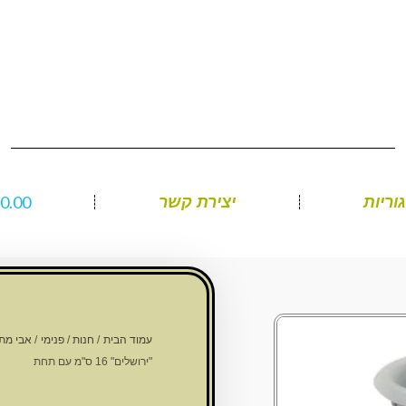
₪
0.00
וריות
יצירת קשר
עמוד הבית
/
חנות
/
פנימי
/
אבי מת
"ירושלים" 16 ס"מ עם תחת