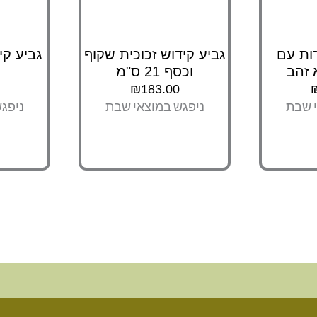
הרות עם
גביע קידוש זכוכית שקוף
 זהב
וכסף 21 ס"מ
₪
183.00
י שבת
ניפגש במוצאי שבת
ניפג