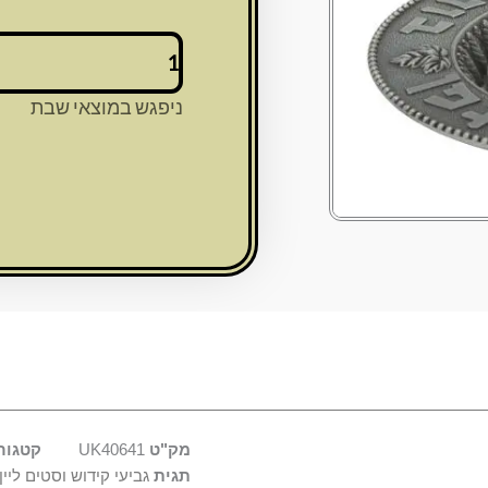
כמות
של
גביע
ניפגש במוצאי שבת
קידוש
פיוטר
עם
רגל
"ירושלים"
16
ס"מ
עם
תחת
מק"ט
UK40641
קטגור
תגית
גביעי קידוש וסטים ליין