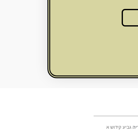
יה
גביע קידוש א