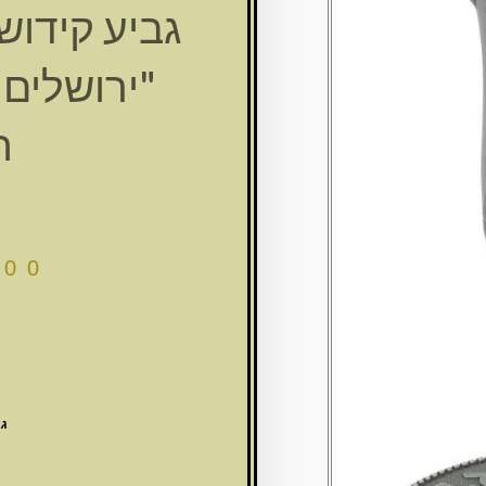
גביע קידוש
ת
.00
גי