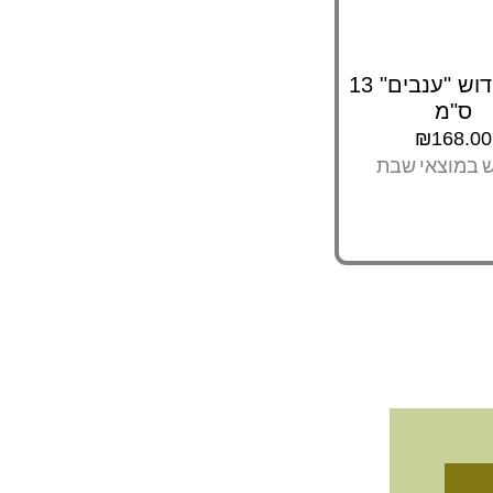
גביע קידוש "ענבים" 13
ס"מ
₪
168.00
ש במוצאי שבת