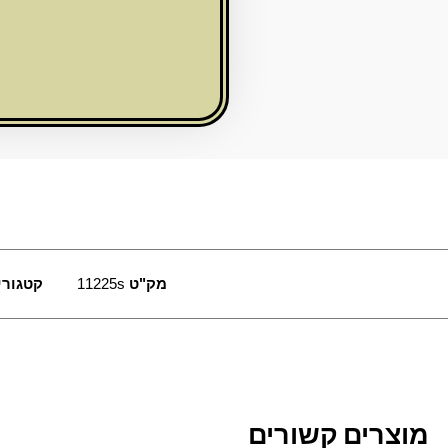
רסיסים
מק"ט
11225s
קטגורי
מוצרים קשורים