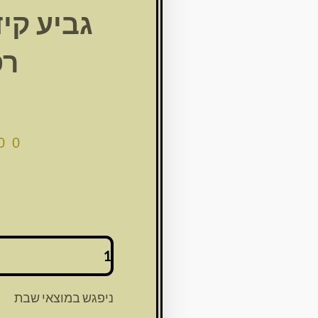
גביע קי
רס
00
כמות
של
גביע
קידוש
ניפגש במוצאי שבת
קריסטל