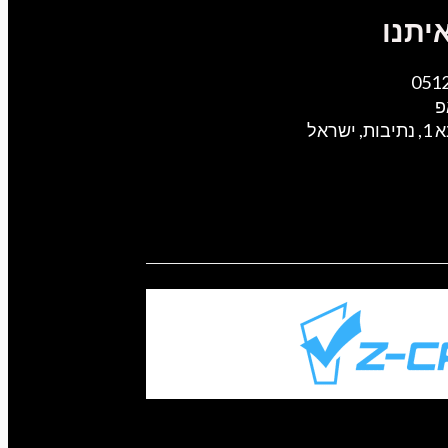
יתנו
051
פ
ישראל