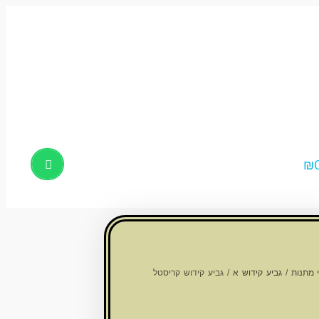
₪
Products
search
 מתנות
/
גביע קידוש א
/ גביע קידוש קריסטל