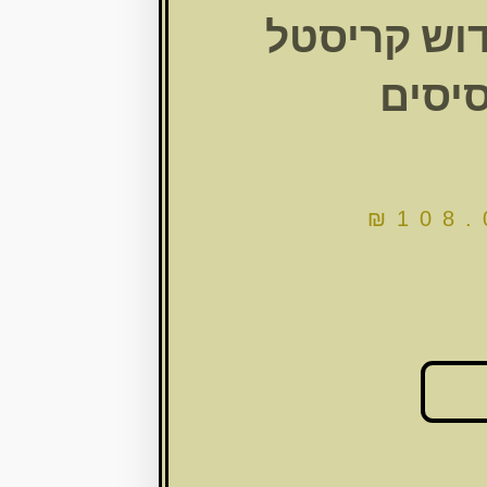
דוש קריסטל
יסים
₪
108.