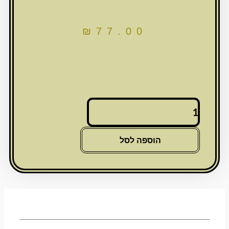
₪
77.00
כמות
של
גביע
קידוש
הוספה לסל
קרמיקה
"גלזורה"
"בבסלי"
15
ס"מ