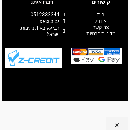
קישורים
דברו איתנו
o
k
s
c
a
g
t
t
e
t
l
o
a
b
s
בית
0512333344
e
k
g
o
a
אודות
p
o
r
גם בווצאפ
a
k
p
צרו קשר
רבי עקיבא 1, נתיבות,
m
מדיניות פרטיות
ישראל
ריט נגישות
close