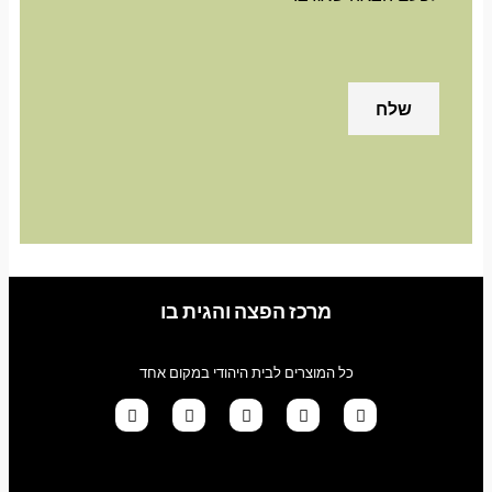
מרכז הפצה והגית בו
כל המוצרים לבית היהודי במקום אחד
G
T
I
F
W
o
i
n
a
h