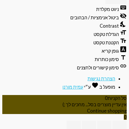
פתיחה
וסגירה
keyb
ניווט מקלדת
של
visibili
תפריט
ביטול אנימציות / הבהובים
הנגישות
nights
Contrast
format
הגדלת טקסט
text_f
הקטנת טקסט
font_do
גופן קריא
ti
סימון כותרות
li
סימון קישורים ולחצנים
הצהרת נגישות
favorite
אהבה
מופעל ב
ע״י
עמית מורנו
 הקניות
0
ן עדיין מוצרים בסל... מחכים לך ;)
Continue shoppi