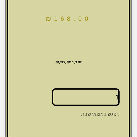
₪
168.00
זהב,כסף,שקוף
כמות
של
גביע
קריסטל
ניפגש במוצאי שבת
מהודר
עם
אבנים