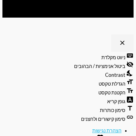
 נגישות
clo
פתיחה
וסגירה
יווט מקלדת
של
תפריט
יטול אנימציות / הבהובים
הנגישות
Contras
גדלת טקסט
קטנת טקסט
ופן קריא
ימון כותרות
ימון קישורים ולחצנים
הצהרת נגישות