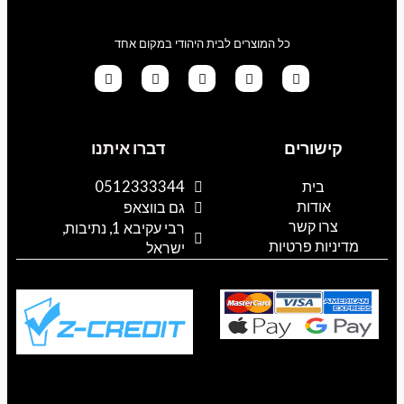
כל המוצרים לבית היהודי במקום אחד
G
T
I
F
W
o
i
n
a
h
קישורים
דברו איתנו
o
k
s
c
a
g
t
t
e
t
l
o
a
b
s
בית
0512333344
e
k
g
o
a
אודות
p
o
r
גם בווצאפ
a
k
p
צרו קשר
רבי עקיבא 1, נתיבות,
m
מדיניות פרטיות
ישראל