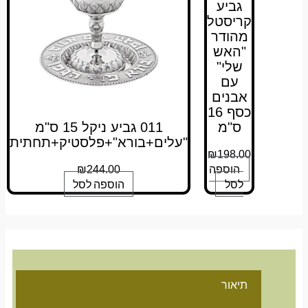
גביע
קריסטל
מהודר
"האש
שלי"
עם
אבנים
כסף 16
ס"מ
011 גביע ניקל 15 ס"מ
"עלים+בורא"+פלסטיק+תחתית
₪
198.00
הוספה
₪
244.00
לסל
הוספה לסל
תיאור