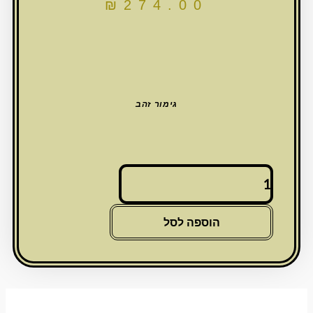
₪
274.00
גימור זהב
כמות
של
011
גביע
הוספה לסל
קידוש
זהב
עם
רגל
15
ס"מ