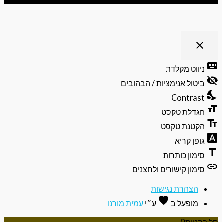
clo
פתיחה
וסגירה
יווט מקלדת
של
תפריט
יטול אנימציות / הבהובים
הנגישות
Contras
גדלת טקסט
קטנת טקסט
ופן קריא
ימון כותרות
ימון קישורים ולחצנים
הצהרת נגישות
favorite
אהבה
מופעל ב
ע״י
עמית מורנו
ניות
0