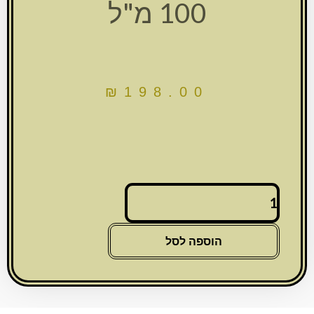
100 מ"ל
₪
198.00
כמות
של
509
גביע
הוספה לסל
קריסטל
מהודר
"ברכה"
עם
רגל