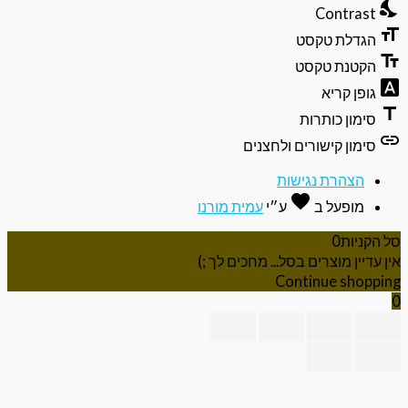
nights
Contrast
format
הגדלת טקסט
text_f
הקטנת טקסט
font_do
גופן קריא
ti
סימון כותרות
li
סימון קישורים ולחצנים
הצהרת נגישות
favorite
אהבה
מופעל ב
ע״י
עמית מורנו
 הקניות
0
ן עדיין מוצרים בסל... מחכים לך ;)
Continue shoppi