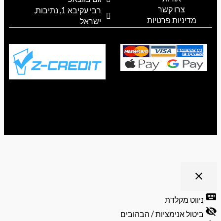
a
k
p
צרו קשר
רבי עקיבא 1, נתיבות,
m
מדיניות פרטיות
ישראל
ריט נגישות
close
פתיחה
וסגירה
keyb
ניווט מקלדת
של
visibili
תפריט
ביטול אנימציות / הבהובים
הנגישות