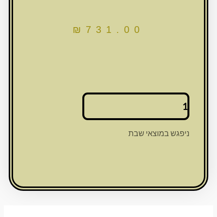
₪
731.00
כמות
של
מחלק
יין
ניפגש במוצאי שבת
מפרספקס
מהודר
"כסף"
עם
8
כוסות
20x20
ס"מ