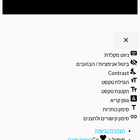
ריט נגישות
close
פתיחה
וסגירה
keyb
ניווט מקלדת
של
visibili
תפריט
ביטול אנימציות / הבהובים
הנגישות
nights
Contrast
format
הגדלת טקסט
text_f
הקטנת טקסט
font_do
גופן קריא
ti
סימון כותרות
li
סימון קישורים ולחצנים
הצהרת נגישות
favorite
אהבה
מופעל ב
ע״י
עמית מורנו