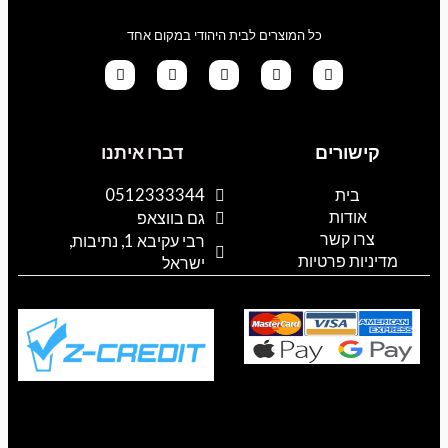
כל המוצרים לבית היהודי במקום אחד
G
T
I
F
W
o
i
n
a
h
קישורים
דברו איתנו
o
k
s
c
a
g
t
t
e
t
l
o
a
b
s
בית
0512333344
e
k
g
o
a
אודות
p
o
r
גם בווצאפ
a
k
p
צרו קשר
רבי עקיבא 1, נתיבות,
m
מדיניות פרטיות
ישראל