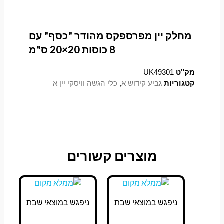
מחלק יין מפרספקס מהודר "כסף" עם
8 כוסות 20×20 ס"מ
מק"ט
UK49301
קטגוריות
גביע קידוש א
,
כלי הגשה וויסקי יין א
מוצרים קשורים
ניפגש במוצאי שבת
ניפגש במוצאי שבת