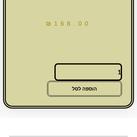
₪
168.00
כמות
של
מגש
זכוכית
הוספה לסל
מהודר
עם
מראה
ונצנצים
35X23
ס"מ