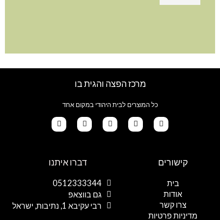
מרכז הפצה והגית בו
כל המוצרים לבית היהודי במקום אחד
G
T
I
F
W
o
i
n
a
h
קישורים
דברו איתנו
o
k
s
c
a
g
t
t
e
t
l
o
a
b
s
בית
0512333344
e
k
g
o
a
אודות
p
o
r
גם בווצאפ
a
k
p
צרו קשר
רבי עקיבא 1, נתיבות, ישראל
m
מדיניות פרטיות