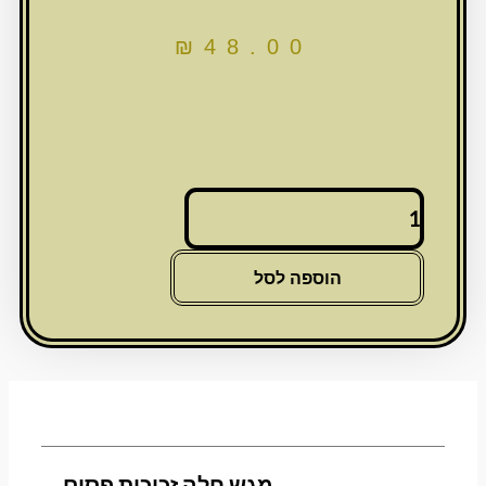
₪
48.00
כמות
של
מגש
חלה
הוספה לסל
זכוכית
פסים
מגש חלה זכוכית פסים