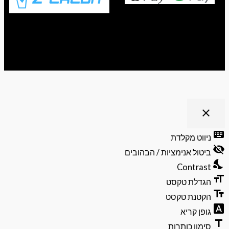
ריט נגישות
close
פתיחה
וסגירה
keyb
ניווט מקלדת
של
visibili
תפריט
ביטול אנימציות / הבהובים
הנגישות
nights
Contrast
format
הגדלת טקסט
text_f
הקטנת טקסט
font_do
גופן קריא
ti
סימון כותרות