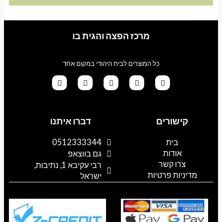
מרכז הפצה והגית בו
כל המוצרים לבית היהודי במקום אחד
G
T
I
F
W
o
i
n
a
h
קישורים
דברו איתנו
o
k
s
c
a
g
t
t
e
t
l
o
a
b
s
בית
0512333344
e
k
g
o
a
אודות
p
o
r
גם בווצאפ
a
k
p
צרו קשר
רבי עקיבא 1, נתיבות,
m
מדיניות פרטיות
ישראל