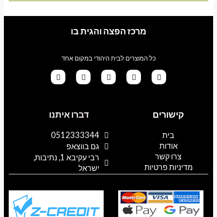
מרכז הפצה והגית בו
כל המוצרים לבית היהודי במקום אחד
G
T
I
F
W
o
i
n
a
h
קישורים
דברו איתנו
o
k
s
c
a
g
t
t
e
t
l
o
a
b
s
בית
0512333344
e
k
g
o
a
אודות
p
o
r
גם בווצאפ
a
k
p
צרו קשר
רבי עקיבא 1, נתיבות,
m
מדיניות פרטיות
ישראל