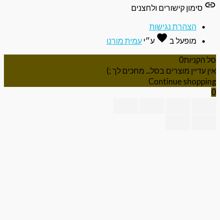
li
סימון קישורים ולחצנים
הצהרת נגישות
favorite
אהבה
מופעל ב
ע״י
עמית מורנו
 הקניות
0
ן עדיין מוצרים בסל... מחכים לך ;)
Continue shoppi