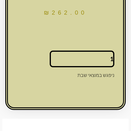
₪
262.00
כמות
של
מגש
מראה
ניפגש במוצאי שבת
עגול
מוזהב