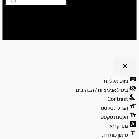
ריט נגישות
close
פתיחה
וסגירה
keyb
ניווט מקלדת
של
visibili
תפריט
ביטול אנימציות / הבהובים
הנגישות
nights
Contrast
format
הגדלת טקסט
text_f
הקטנת טקסט
font_do
גופן קריא
ti
סימון כותרות