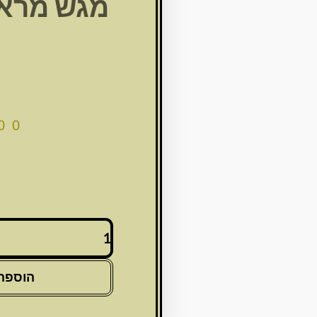
מגש מרא
00
כמות
של
מגש
מראה
הוספה
שבת
קודש