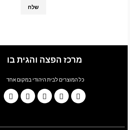
מרכז הפצה והגית בו
כל המוצרים לבית היהודי במקום אחד
G
T
I
F
W
o
i
n
a
h
o
k
s
c
a