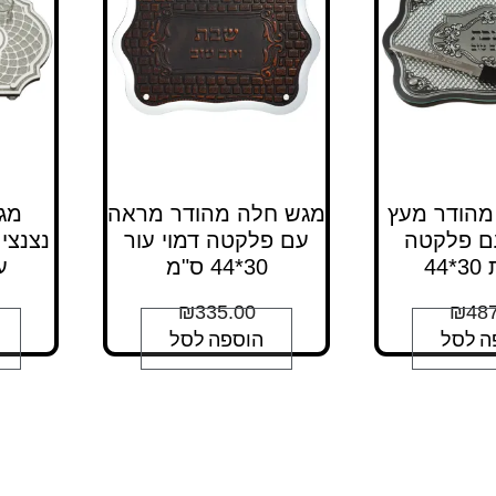
מהודר מעץ
מגש חלה מהודר מראה
מג
עם פלקטה
עם פלקטה דמוי עור
נצנצי
44
30*44 ס"מ
ע
₪
335.00
₪
487
ה לסל
הוספה לסל