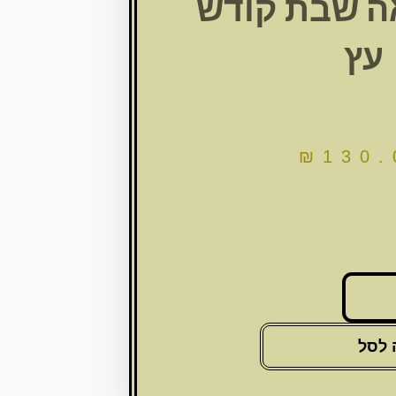
ה שבת קודש
עץ
₪
130.
 לסל