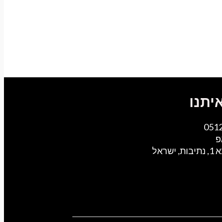
יתנו
051
פ
ישראל