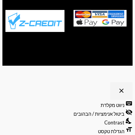
ריט נגישות
close
פתיחה
וסגירה
keyb
ניווט מקלדת
של
visibili
תפריט
ביטול אנימציות / הבהובים
הנגישות
nights
Contrast
format
הגדלת טקסט