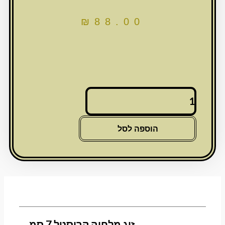
₪
88.00
כמות
של
זוג
מלחיה
הוספה לסל
קריסטל
7
סמ
זוג מלחיה קריסטל 7 סמ