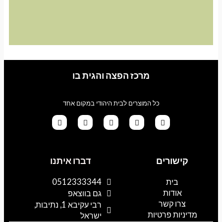
מרכז הפצה והגית בו
כל המוצרים לבית היהודי במקום אחד
G
T
I
F
W
o
i
n
a
h
קישורים
דברו איתנו
o
k
s
c
a
g
t
t
e
t
l
o
a
b
s
בית
0512333344
e
k
g
o
a
אודות
p
o
r
גם בווצאפ
a
k
p
צרו קשר
רבי עקיבא 1, נתיבות,
m
מדיניות פרטיות
ישראל