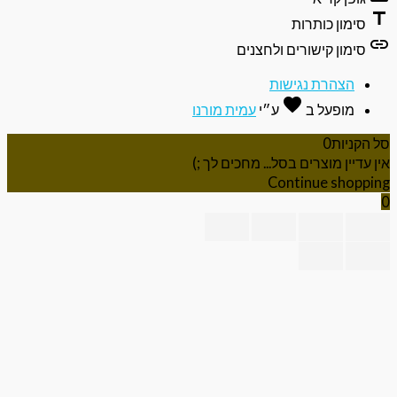
ti
סימון כותרות
li
סימון קישורים ולחצנים
הצהרת נגישות
favorite
אהבה
מופעל ב
ע״י
עמית מורנו
 הקניות
0
ן עדיין מוצרים בסל... מחכים לך ;)
Continue shoppi