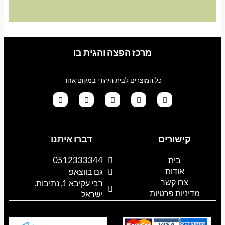
מרכז הפצה והגית בו
כל המוצרים לבית היהודי במקום אחד
G
T
I
F
W
o
i
n
a
h
קישורים
דברו איתנו
o
k
s
c
a
g
t
t
e
t
l
o
a
b
s
בית
0512333344
e
k
g
o
a
אודות
p
o
r
גם בווצאפ
a
k
p
צרו קשר
רבי עקיבא 1, נתיבות,
m
מדיניות פרטיות
ישראל