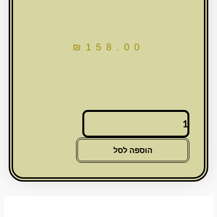
₪
158.00
כמות
של
*אזל
בקבוק
הוספה לסל
יין
זכוכית
מעוטר
27סמ