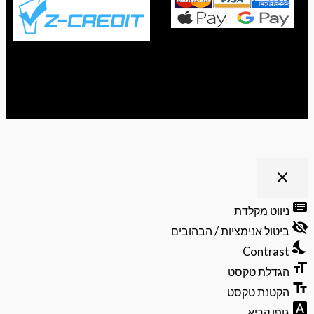
ריט נגישות
close
פתיחה
וסגירה
keyb
ניווט מקלדת
של
visibili
תפריט
ביטול אנימציות / הבהובים
הנגישות
nights
Contrast
format
הגדלת טקסט
text_f
הקטנת טקסט
font_do
גופן קריא