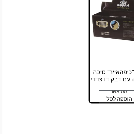
01 "כיפהאייר" סיכה
 עם דבק דו צדדי
₪
8.00
הוספה לסל