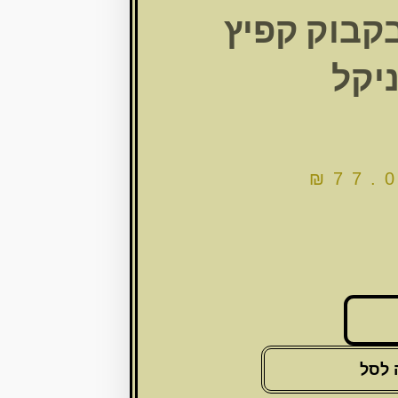
קבוק קפיץ
יקל
₪
77.
 לסל