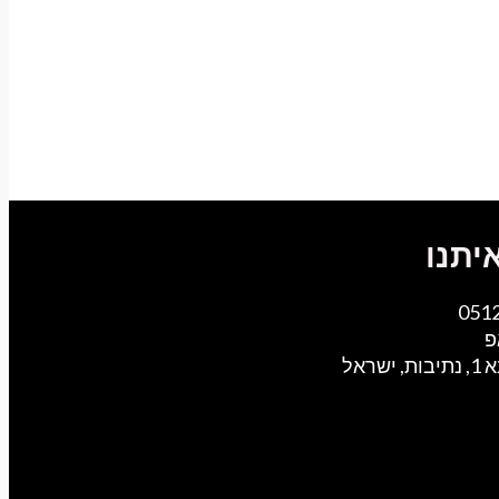
יתנו
051
פ
ישראל