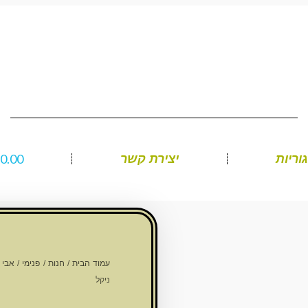
₪
0.00
וריות
יצירת קשר
עמוד הבית
/
חנות
/
פנימי
/
אבי 
ניקל