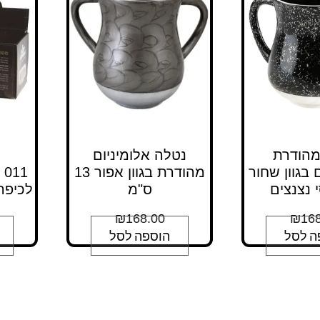
מהודרת
נטלה אלומיניום
 בגוון שחור
מהודרת בגוון אפור 13
1
 נצנצים
ס"מ
לכיפה
₪
168.00
₪
168
ה לסל
הוספה לסל