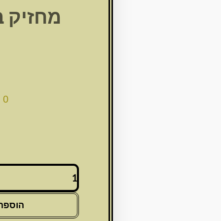
מחזיק ב
נ
00
כמות
של
מחזיק
בקבוק
הוספה
קפיץ