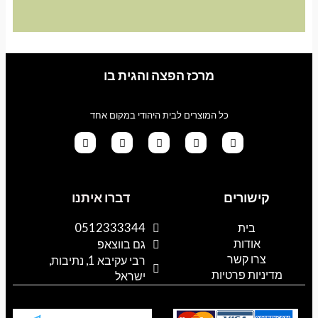
מרכז הפצה והגית בו
כל המוצרים לבית היהודי במקום אחד
G
T
I
F
W
o
i
n
a
h
קישורים
דברו איתנו
o
k
s
c
a
g
t
t
e
t
l
o
a
b
s
בית
0512333344
e
k
g
o
a
אודות
p
o
r
גם בווצאפ
a
k
p
צרו קשר
רבי עקיבא 1, נתיבות,
m
מדיניות פרטיות
ישראל