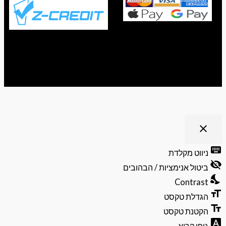
ריט נגישות
close
פתיחה
וסגירה
keyb
ניווט מקלדת
של
visibili
תפריט
ביטול אנימציות / הבהובים
הנגישות
nights
Contrast
format
הגדלת טקסט
text_f
הקטנת טקסט
font_do
גופן קריא