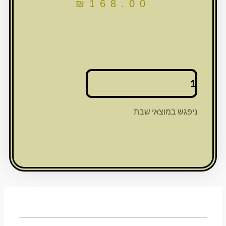
₪
168.00
כמות
של
נטלה
מהודרת
ניפגש במוצאי שבת
מפוליריזן
14
ס"מ