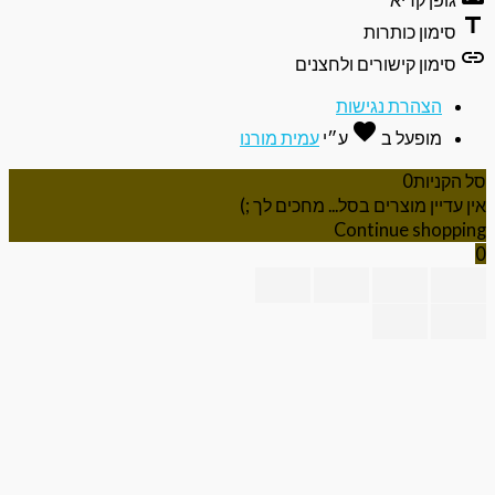
ti
סימון כותרות
li
סימון קישורים ולחצנים
הצהרת נגישות
favorite
אהבה
מופעל ב
ע״י
עמית מורנו
 הקניות
0
ן עדיין מוצרים בסל... מחכים לך ;)
Continue shoppi