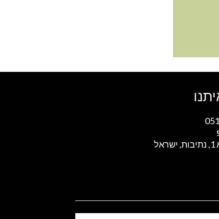
יתנו
05
אל