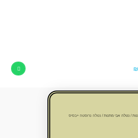
Products
search
נות
/
נטלה אבי מתנות
/ נטלה נרוסטה +בסיס