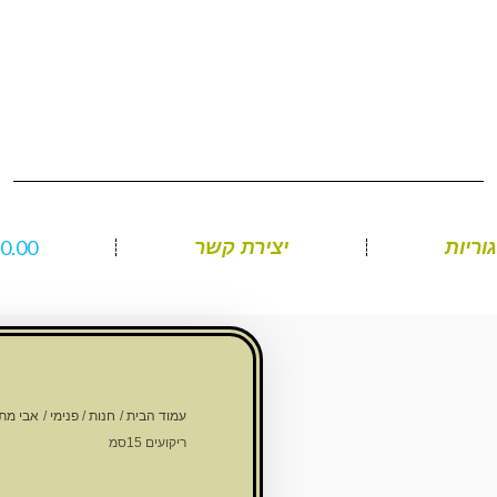
₪
0.00
וריות
יצירת קשר
עמוד הבית
/
חנות
/
פנימי
/
אבי מת
ריקועים 15סמ