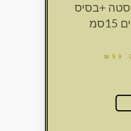
סטה +בסיס
15סמ
₪
99.