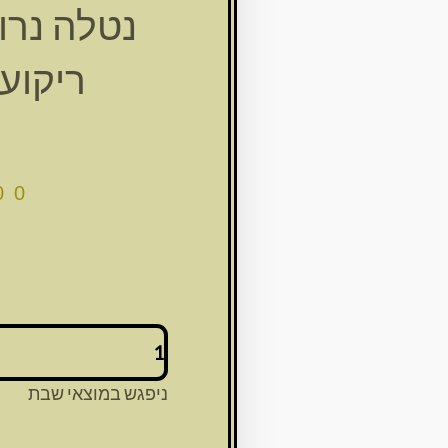
נטלה נרו
ריקועים 
00
כמות
של
נטלה
ניפגש במוצאי שבת
נרוסטה
+בסיס