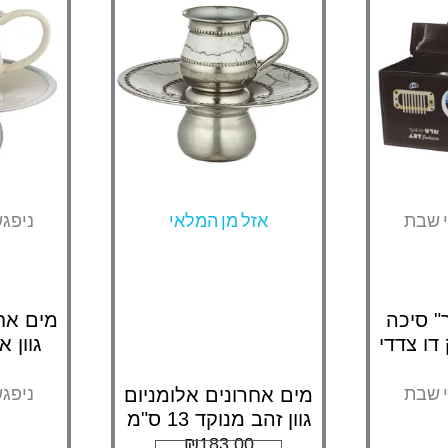
י שבת
אזל מן המלאי
ניפג
יר" סיכה
מים אחר
דו צדדי
גוון אופו
י שבת
ניפג
מים אחרונים אלומניום
גוון זהב מנוקד 13 ס"מ
₪
183.00