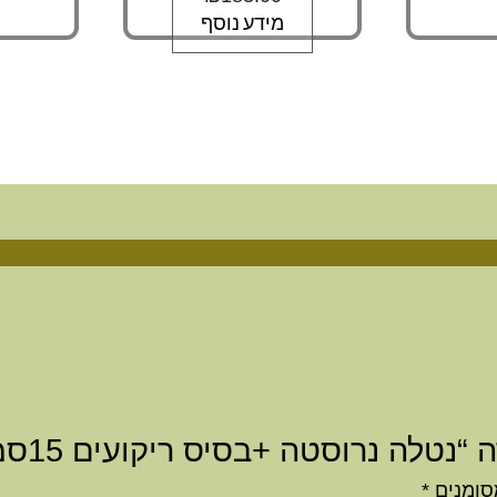
מידע נוסף
נטלה נרוסטה +בסיס ריקועים 15סמ”
סומנים
*