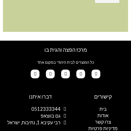
מרכז הפצה והגית בו
כל המוצרים לבית היהודי במקום אחד
G
T
I
F
W
o
i
n
a
h
קישורים
דברו איתנו
o
k
s
c
a
g
t
t
e
t
l
o
a
b
s
בית
0512333344
e
k
g
o
a
אודות
p
o
r
גם בווצאפ
a
k
p
צרו קשר
רבי עקיבא 1, נתיבות, ישראל
m
מדיניות פרטיות