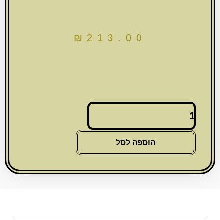
₪
213.00
כמות
של
נטלה
פרספקס
הוספה לסל
מהודרת
שקופה
עם
פלקטה
וידיות
כסף
1