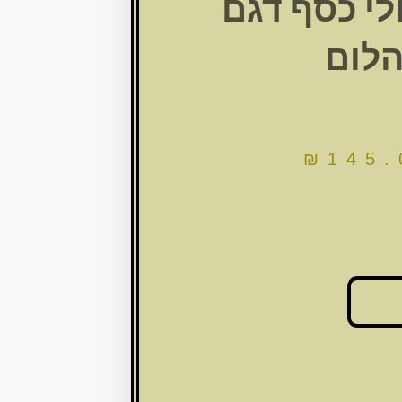
לי כסף דגם
הלום
₪
145.