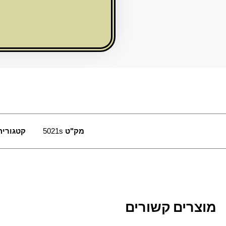
יהלום
מק"ט
5021s
קטגוריה
מוצרים קשורים