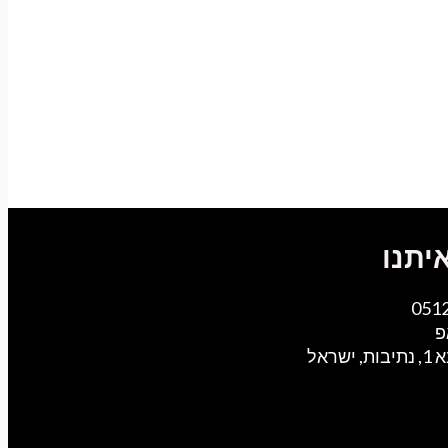
יתנו
051
פ
ישראל