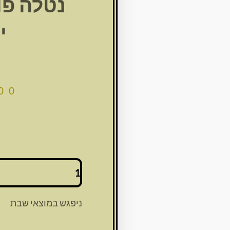
נטלה פו
י
00
כמות
של
נטלה
פולי
ניפגש במוצאי שבת
כסף
דגם