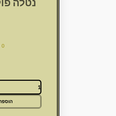
נטלה פול
כ
00
כמות
של
נטלה
פולי
הוספה
לבן
עיטורי