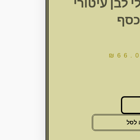
י לבן עיטורי
סף
₪
66.
 לסל