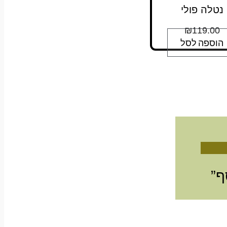
נטלה פולי
₪
119.00
הוספה לסל
ף”