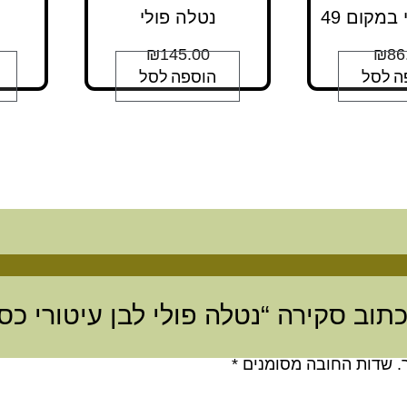
במקום 49
נטלה פולי
₪
145.00
₪
86
ה לסל
הוספה לסל
תוב סקירה “נטלה פולי לבן עיטורי כס
.
שדות החובה מסומנים
*