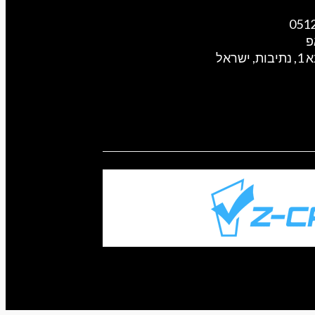
051
פ
ישראל