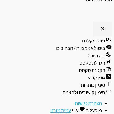
close
פתיחה
וסגירה
keyboard
ניווט מקלדת
של
visibility_off
תפריט
ביטול אנימציות / הבהובים
הנגישות
nights_stay
Contrast
format_size
הגדלת טקסט
text_fields
הקטנת טקסט
font_download
גופן קריא
title
סימון כותרות
link
סימון קישורים ולחצנים
הצהרת נגישות
favorite
אהבה
מופעל ב
ע״י
עמית מורנו