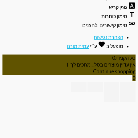
font_do
גופן קריא
ti
סימון כותרות
li
סימון קישורים ולחצנים
הצהרת נגישות
favorite
אהבה
מופעל ב
ע״י
עמית מורנו
 הקניות
0
ן עדיין מוצרים בסל... מחכים לך ;)
Continue shoppi