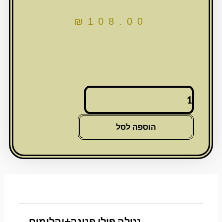
₪
108.00
כמות
של
נטלה
פולי
הוספה לסל
פנינה+יהלומים
נטלה פולי פנינה+יהלומים