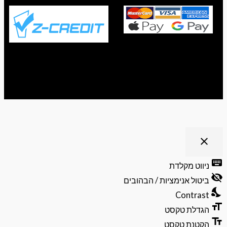
ריט נגישות
close
פתיחה
וסגירה
keyb
ניווט מקלדת
של
visibili
תפריט
ביטול אנימציות / הבהובים
הנגישות
nights
Contrast
format
הגדלת טקסט
text_f
הקטנת טקסט