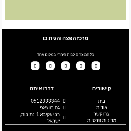
מרכז הפצה והגית בו
כל המוצרים לבית היהודי במקום אחד
G
T
I
F
W
o
i
n
a
h
קישורים
דברו איתנו
o
k
s
c
a
g
t
t
e
t
l
o
a
b
s
בית
0512333344
e
k
g
o
a
אודות
p
o
r
גם בווצאפ
a
k
p
צרו קשר
רבי עקיבא 1, נתיבות,
m
מדיניות פרטיות
ישראל