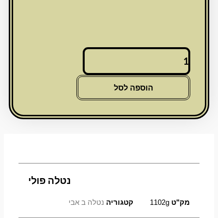
כמות
של
נטלה
פולי
הוספה לסל
נטלה פולי
מק"ט
1102g
קטגוריה
נטלה ב אבי