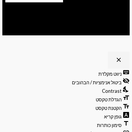
ריט נגישות
close
פתיחה
וסגירה
keyb
ניווט מקלדת
של
visibili
תפריט
ביטול אנימציות / הבהובים
הנגישות
nights
Contrast
format
הגדלת טקסט
text_f
הקטנת טקסט
font_do
גופן קריא
ti
סימון כותרות