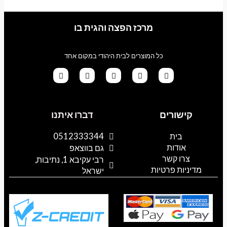
מרכז הפצה והגית בו
כל המוצרים לבית היהודי במקום אחד
G
T
I
F
W
o
i
n
a
h
קישורים
דברו איתנו
o
k
s
c
a
g
t
t
e
t
l
o
a
b
s
בית
0512333344
e
k
g
o
a
אודות
p
o
r
גם בווצאפ
a
k
p
צרו קשר
רבי עקיבא 1, נתיבות,
m
מדיניות פרטיות
ישראל