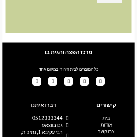
מרכז הפצה והגית בו
כל המוצרים לבית היהודי במקום אחד
G
T
I
F
W
o
i
n
a
h
קישורים
דברו איתנו
o
k
s
c
a
g
t
t
e
t
l
o
a
b
s
בית
0512333344
e
k
g
o
a
אודות
p
o
r
גם בווצאפ
a
k
p
צרו קשר
רבי עקיבא 1, נתיבות,
m