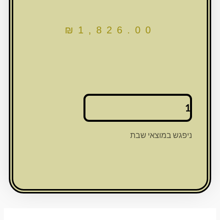
₪
1,826.00
כמות
של
כיסוי
מהודר
ניפגש במוצאי שבת
לספר
תורה
אשכנזי
דמוי
עור
בטון
65
ס"מ