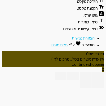
format
הגדלת טקסט
text_f
הקטנת טקסט
font_do
גופן קריא
ti
סימון כותרות
li
סימון קישורים ולחצנים
הצהרת נגישות
favorite
אהבה
מופעל ב
ע״י
עמית מורנו
 הקניות
0
ן עדיין מוצרים בסל... מחכים לך ;)
Continue shoppi