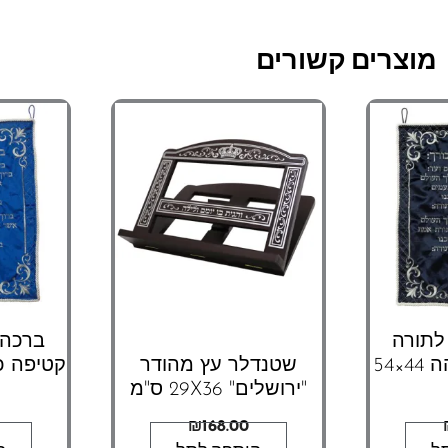
מוצרים קשורים
לתורה
ברכה 
קטיפה כחול כהה 44×54
שטנדלר עץ מהודר
"ירושלים" 29X36 ס"מ
₪
168.00