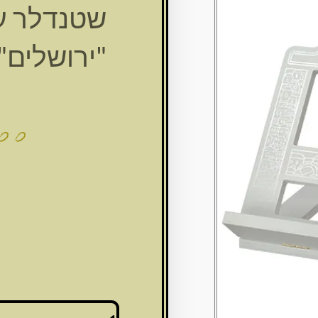
שטנדלר ע
"ירושלים" 28X36 ס"
.00
כמות