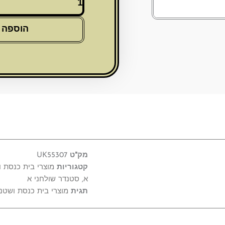
של
שטנדלר
עץ
הוספה 
מהודר
לבן
"ירושלים"
28X36
ס"מ
מק"ט
UK55307
קטגוריות
מוצרי בית כנסת 
א
,
סטנדר שולחני א
תגית
מוצרי בית כנסת ושטנ