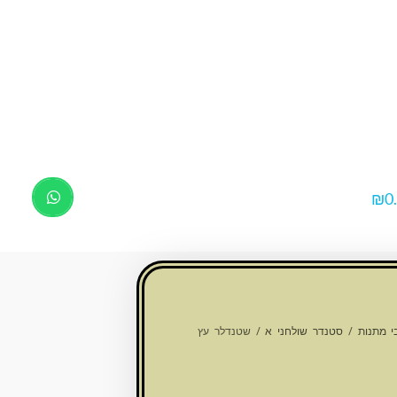
₪
0
Products
search
י מתנות
/
סטנדר שולחני א
/ שטנדלר עץ