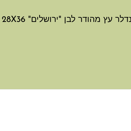
היה הראשון לכתוב סקירה “שטנדלר עץ מהודר לבן "ירושלים" 28X36