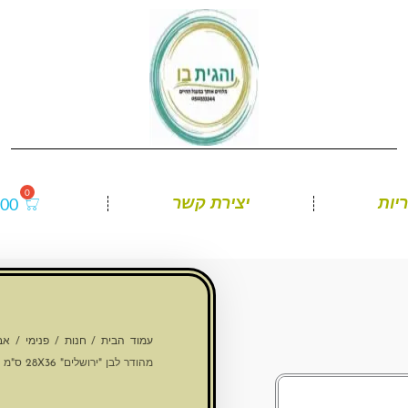
יות
יצירת קשר
.00
עמוד הבית
/
חנות
/
פנימי
/
אב
מהודר לבן "ירושלים" 28X36 ס"מ