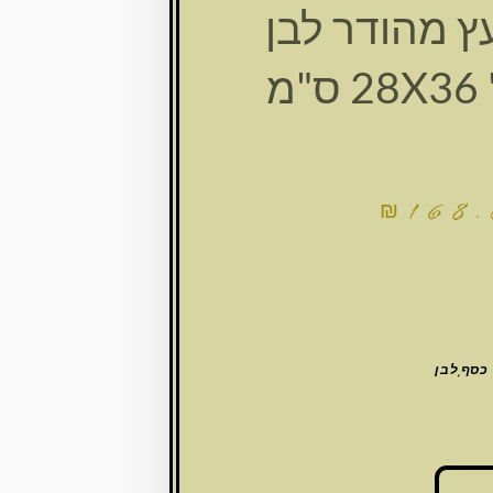
ץ מהודר לבן
מ
₪
168
כסף,לבן