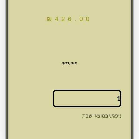
₪
426.00
חום,כסף
כמות
של
שטנדר
מהגוני
ניפגש במוצאי שבת
מהודר
עם
פלקטה