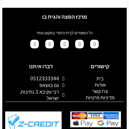
מרכז הפצה והגית בו
כל המוצרים לבית היהודי במקום אחד
G
T
I
F
W
o
i
n
a
h
קישורים
דברו איתנו
o
k
s
c
a
g
t
t
e
t
l
o
a
b
s
בית
0512333344
e
k
g
o
a
אודות
p
o
r
גם בווצאפ
a
k
p
צרו קשר
רבי עקיבא 1, נתיבות,
m
מדיניות פרטיות
ישראל