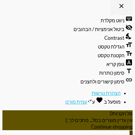
close
פתיחה
וסגירה
keyb
ניווט מקלדת
של
visibili
תפריט
ביטול אנימציות / הבהובים
הנגישות
nights
Contrast
format
הגדלת טקסט
text_f
הקטנת טקסט
font_do
גופן קריא
ti
סימון כותרות
li
סימון קישורים ולחצנים
הצהרת נגישות
favorite
אהבה
מופעל ב
ע״י
עמית מורנו
 הקניות
0
ן עדיין מוצרים בסל... מחכים לך ;)
Continue shoppi