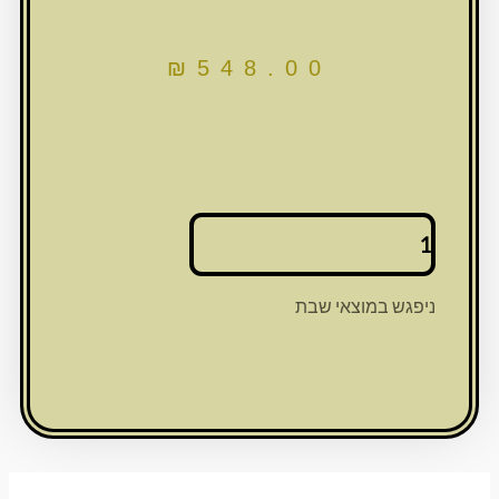
₪
548.00
כמות
של
שטנדר
מפואר
ניפגש במוצאי שבת
מעץ
מהגוני
עם
פלקטות
ומגירה
35X39
ס"מ