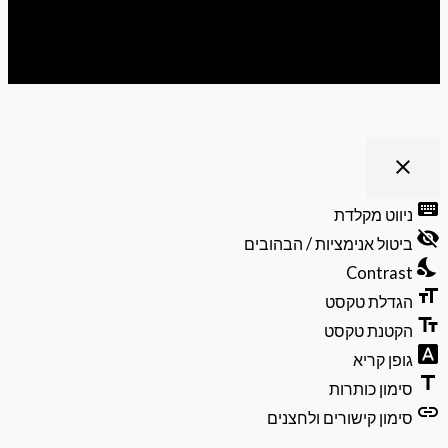
ריט נגישות
close
פתיחה
וסגירה
keyb
ניווט מקלדת
של
visibili
תפריט
ביטול אנימציות / הבהובים
הנגישות
nights
Contrast
format
הגדלת טקסט
text_f
הקטנת טקסט
font_do
גופן קריא
ti
סימון כותרות
li
סימון קישורים ולחצנים