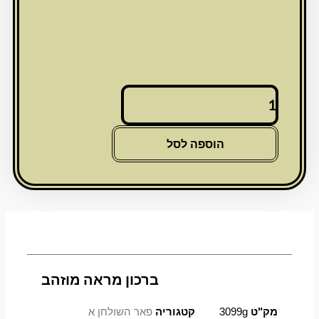
כמות
של
ברכון
מראה
הוספה לסל
מוזהב
ברכון מראה מוזהב
מק"ט
3099g
קטגוריה
פאר השולחן א