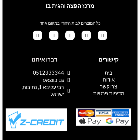
מרכז הפצה והגית בו
כל המוצרים לבית היהודי במקום אחד
G
T
I
F
W
o
i
n
a
h
קישורים
דברו איתנו
o
k
s
c
a
g
t
t
e
t
l
o
a
b
s
בית
0512333344
e
k
g
o
a
אודות
p
o
r
גם בווצאפ
a
k
p
צרו קשר
רבי עקיבא 1, נתיבות,
m
מדיניות פרטיות
ישראל