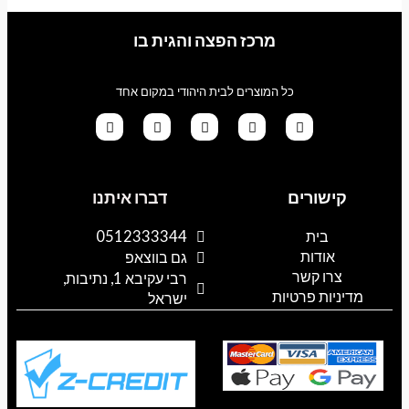
מרכז הפצה והגית בו
כל המוצרים לבית היהודי במקום אחד
G
T
I
F
W
o
i
n
a
h
קישורים
דברו איתנו
o
k
s
c
a
g
t
t
e
t
l
o
a
b
s
בית
0512333344
e
k
g
o
a
אודות
p
o
r
גם בווצאפ
a
k
p
צרו קשר
רבי עקיבא 1, נתיבות,
m
מדיניות פרטיות
ישראל