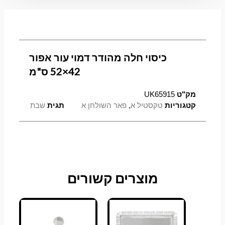
אפור
42x52
ס"מ
כיסוי חלה מהודר דמוי עור אפור
42×52 ס"מ
מק"ט
UK65915
קטגוריות
טקסטיל א
,
פאר השולחן א
תגית
שבת
מוצרים קשורים