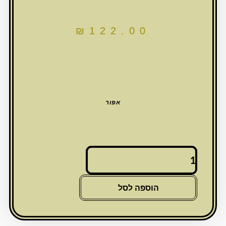
₪
122.00
אפור
כמות
של
כיסוי
חלה
הוספה לסל
מהודר
דמוי
עור