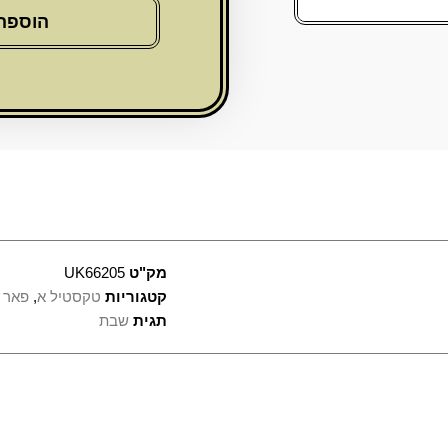
חלה
הוספה
מהודר
"כותל
בולט"
דמוי
עור
אפור
42x52ס"מ
מק"ט
UK66205
קטגוריות
טקסטיל א
,
פאר 
תגית
שבת