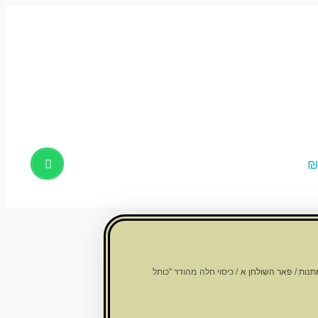
Products
search
תנות
/
פאר השולחן א
/ כיסוי חלה מהודר "כותל