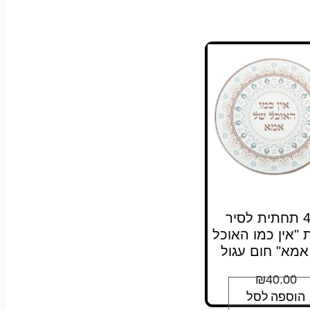
411 תחתית לסיר
ת "אין כמו האוכל
מא" חום עגול
₪
40.00
הוספה לסל