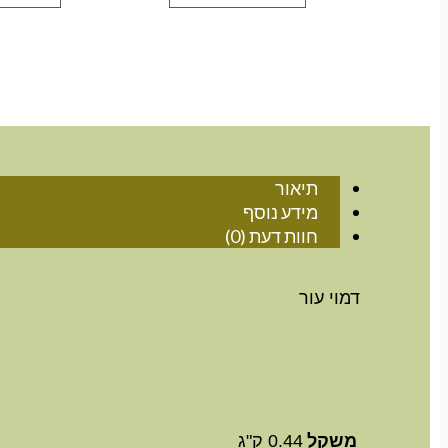
תיאור
מידע נוסף
חוות דעת (0)
דמוי עור
משקל
0.44 ק"ג