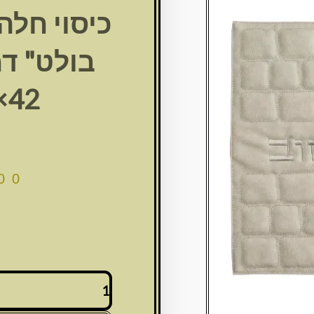
כיסוי חלה
בולט" דמ
42×52ס"מ
00
כמות
של
כיסוי