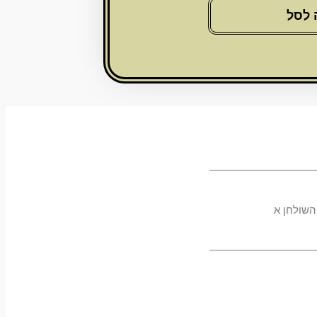
 לסל
השולחן א