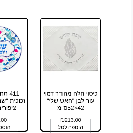
כיסוי חלה מהודר דמוי
411 
עור לבן "האש שלי"
זכוכית "שב
42×52ס"מ
ציפורים
.00
₪
213.00
הוספה לסל
הוספ