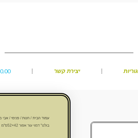
₪
0.00
וריות
יצירת קשר
עמוד הבית
/
חנות
/
פנימי
/
אבי מ
בולט" דמוי עור אפור 42×52ס"מ