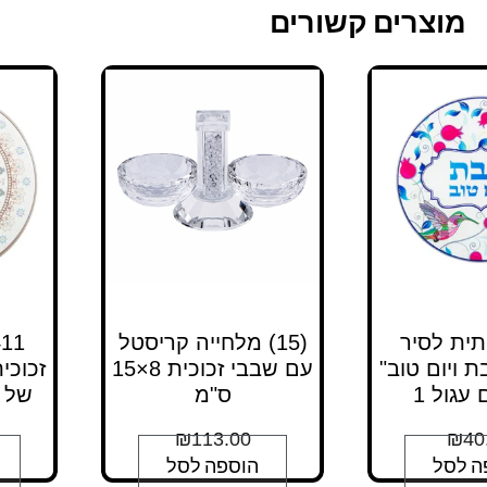
מוצרים קשורים
תחתית לסיר
(15) מלחייה קריסטל
ת ויום טוב"
עם שבבי זכוכית 8×15
זכוכי
 עגול 1
ס"מ
של א
₪
113.00
₪
40
ה לסל
הוספה לסל