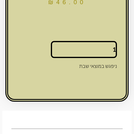
₪
46.00
כמות
של
זוג
פמוטי
ניפגש במוצאי שבת
סמנט
צבע
בטון
9
ס"מ