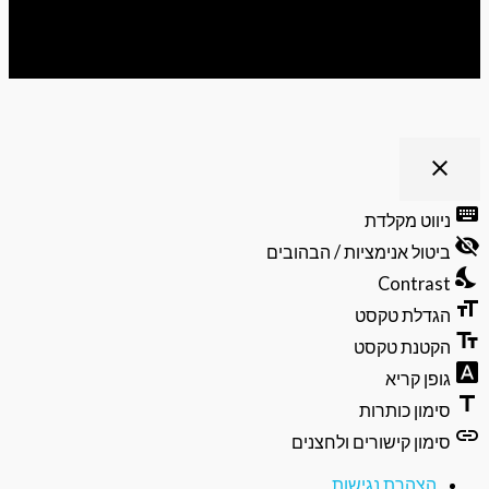
ריט נגישות
close
פתיחה
וסגירה
keyb
ניווט מקלדת
של
visibili
תפריט
ביטול אנימציות / הבהובים
הנגישות
nights
Contrast
format
הגדלת טקסט
text_f
הקטנת טקסט
font_do
גופן קריא
ti
סימון כותרות
li
סימון קישורים ולחצנים
הצהרת נגישות