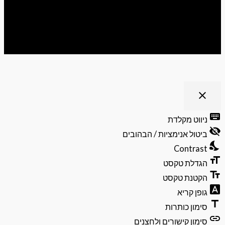
ריט נגישות
close
פתיחה
וסגירה
keyb
ניווט מקלדת
של
visibili
תפריט
ביטול אנימציות / הבהובים
הנגישות
nights
Contrast
format
הגדלת טקסט
text_f
הקטנת טקסט
font_do
גופן קריא
ti
סימון כותרות
li
סימון קישורים ולחצנים