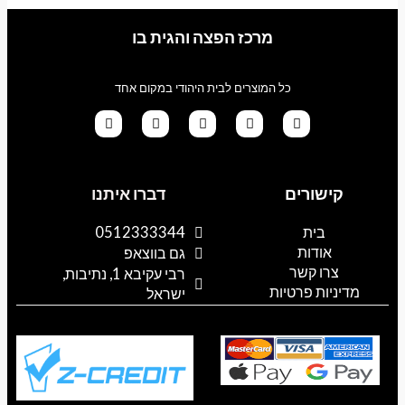
מרכז הפצה והגית בו
כל המוצרים לבית היהודי במקום אחד
G
T
I
F
W
o
i
n
a
h
קישורים
דברו איתנו
o
k
s
c
a
g
t
t
e
t
l
o
a
b
s
בית
0512333344
e
k
g
o
a
אודות
p
o
r
גם בווצאפ
a
k
p
צרו קשר
רבי עקיבא 1, נתיבות,
m
מדיניות פרטיות
ישראל