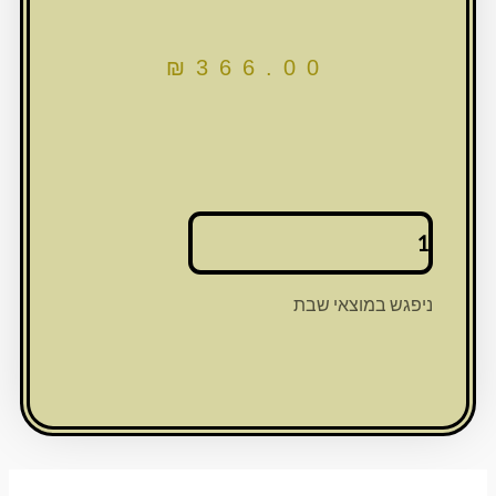
₪
366.00
כמות
של
זוג
פמוטי
ניפגש במוצאי שבת
קריסטל
מהודרים
עם
אבנים
20
ס"מ