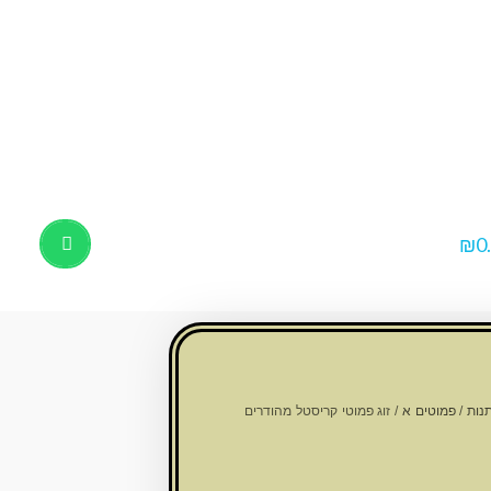
₪
0
Products
search
נות
/
פמוטים א
/ זוג פמוטי קריסטל מהודרים