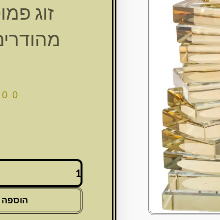
זוג פמו
מהודרים 19.5 ס
.00
כמות
של
זוג
פמוטי
הוספה 
קריסטל