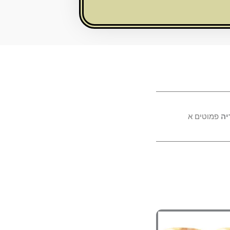
יה
פמוטים א