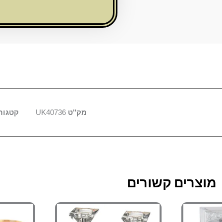
מהודרים
19.5
ס"מ
מק"ט
UK40736
קטגור
מוצרים קשורים