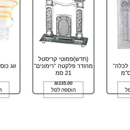
(חדש)פמוטי קריסטל
 לכלה"
מהודר פלקטה "רימונים"
21 סמ
₪
335.00
ל
הוספה לסל
ה