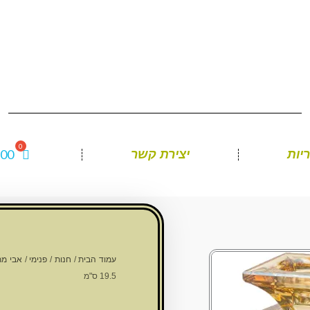
.00
יות
יצירת קשר
עמוד הבית
/
חנות
/
פנימי
/
אבי מת
19.5 ס"מ