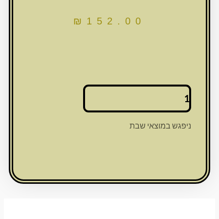
₪
152.00
כמות
של
זוג
פמוט
ניפגש במוצאי שבת
19ס"מ
מרובע
חלק
ניקל