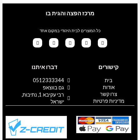
מרכז הפצה והגית בו
כל המוצרים לבית היהודי במקום אחד
G
T
I
F
W
o
i
n
a
h
קישורים
דברו איתנו
o
k
s
c
a
g
t
t
e
t
l
o
a
b
s
בית
0512333344
e
k
g
o
a
אודות
p
o
r
גם בווצאפ
a
k
p
צרו קשר
רבי עקיבא 1, נתיבות,
m
מדיניות פרטיות
ישראל