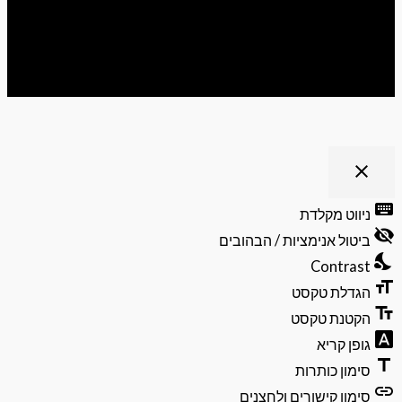
ריט נגישות
close
פתיחה
וסגירה
keyb
ניווט מקלדת
של
visibili
תפריט
ביטול אנימציות / הבהובים
הנגישות
nights
Contrast
format
הגדלת טקסט
text_f
הקטנת טקסט
font_do
גופן קריא
ti
סימון כותרות
li
סימון קישורים ולחצנים