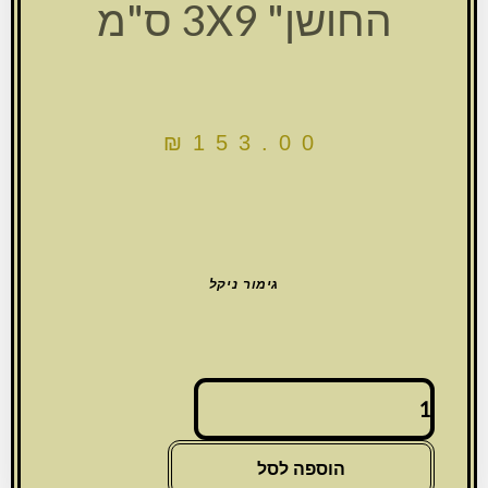
החושן" 3X9 ס"מ
₪
153.00
גימור ניקל
כמות
של
פמוטי
נסיעה
הוספה לסל
ניקל