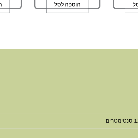
ל
הוספה לסל
ה