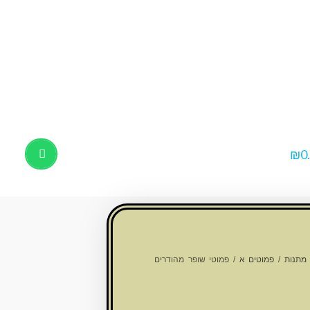
₪
0
Products
search
 מתנות
/
פמוטים א
/ פמוטי שופר מהודרים