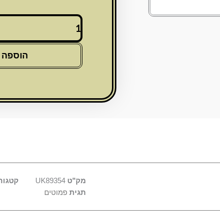
כמות
של
פמוטי
שופר
הוספה 
מהודרים
מפוליריזין
מוכסף
עיטור
"ירושלים
מק"ט
UK89354
קטגור
תגית
פמוטים