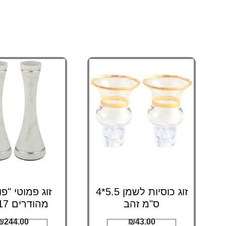
זוג כוסיות לשמן 5.5*4
זוג פמוטי "פו
ס"מ זהב
מהודרים 17 ס"מ
₪
244.00
₪
43.00