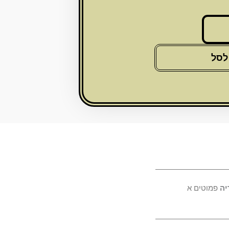
לסל
יה
פמוטים א