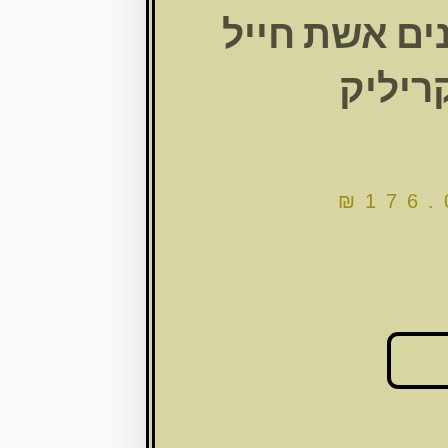
ט 2קנים אשת חייל
ריליק
₪
176.