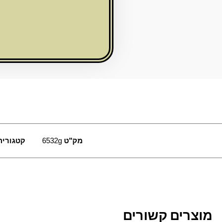
חייל
אקריליק
מק"ט
6532g
קטגוריה
מוצרים קשורים