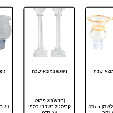
וצאי שבת
ניפגש במוצאי שבת
ניפ
(חדש)זוג פמוטי
זוג כוסיות לשמן 5.5*4
קריסטל "שבבי כסף"
 זהב
23 ס"מ