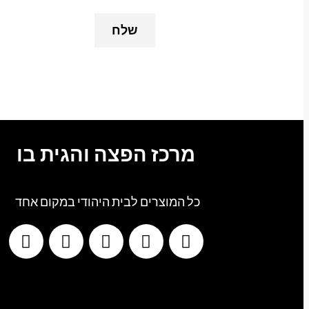
מרכז הפצה והגית בו
כל המוצרים לבית היהודי במקום אחד
G
T
I
F
W
o
i
n
a
h