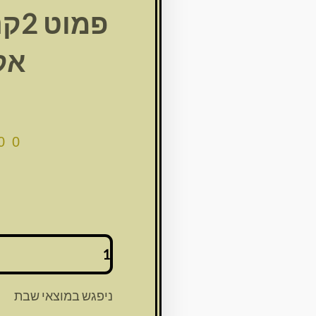
פמו
אק
00
כמות
של
פמוט
2קנים
ניפגש במוצאי שבת
אשת