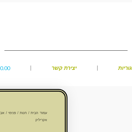
₪
0.00
וריות
יצירת קשר
עמוד הבית
/
חנות
/
פנימי
/
אבי
אקריליק