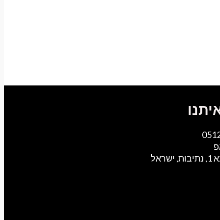
יתנו
051
פ
ישראל