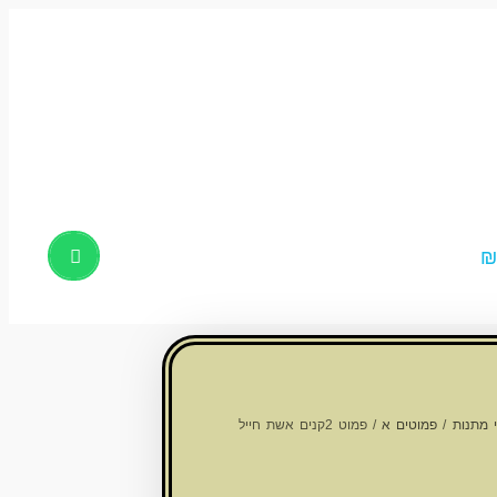
Products
search
 מתנות
/
פמוטים א
/ פמוט 2קנים אשת חייל