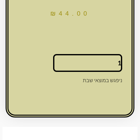
₪
44.00
כמות
של
פמוט
גב
ניפגש במוצאי שבת
זכוכית
פסים
זהבנטו