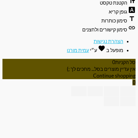
text_f
הקטנת טקסט
font_do
גופן קריא
ti
סימון כותרות
li
סימון קישורים ולחצנים
הצהרת נגישות
favorite
אהבה
מופעל ב
ע״י
עמית מורנו
 הקניות
0
ן עדיין מוצרים בסל... מחכים לך ;)
Continue shoppi