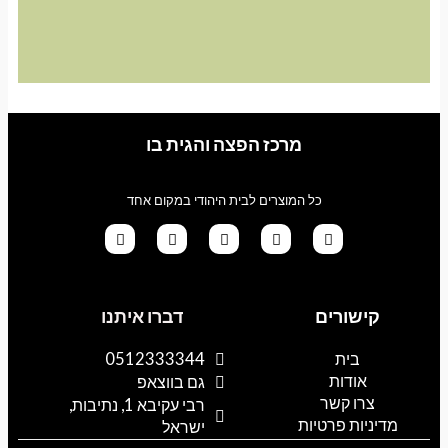
מרכז הפצה והגית בו
כל המוצרים לבית היהודי במקום אחד
G
T
I
F
W
o
i
n
a
h
קישורים
דברו איתנו
o
k
s
c
a
g
t
t
e
t
l
o
a
b
s
בית
0512333344
e
k
g
o
a
אודות
p
o
r
גם בווצאפ
a
k
p
צרו קשר
רבי עקיבא 1, נתיבות,
m
מדיניות פרטיות
ישראל