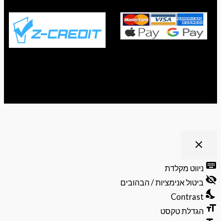
ריט נגישות
close
פתיחה
וסגירה
keyb
ניווט מקלדת
של
visibili
תפריט
ביטול אנימציות / הבהובים
הנגישות
nights
Contrast
format
הגדלת טקסט