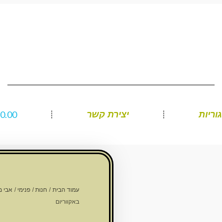
₪
0.00
וריות
יצירת קשר
עמוד הבית
/
חנות
/
פנימי
/
אבי מ
באקווריום