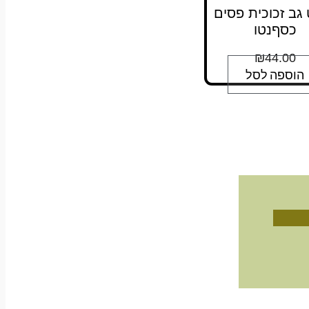
גב זכוכית פסים
כסףנטו
₪
44.00
הוספה לסל