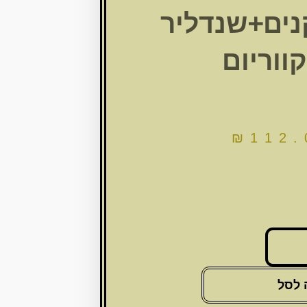
וט 3קנים+שנדליר
ווריום
₪
112.
 לסל