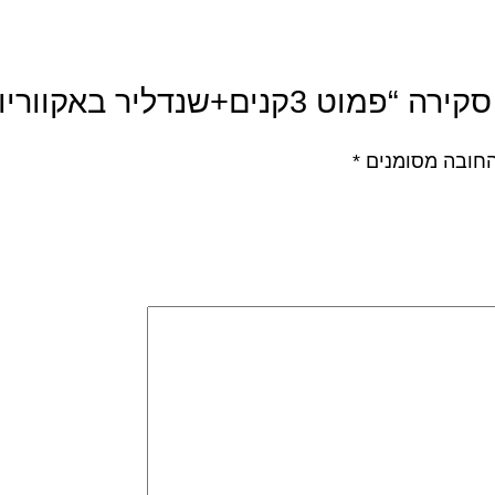
קנים+שנדליר באקווריום”
חובה מסומנים
*