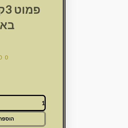
פמ
באק
00
כמות
של
פמוט
3קנים+שנדליר
הוספה
באקווריום