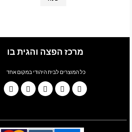
מרכז הפצה והגית בו
כל המוצרים לבית היהודי במקום אחד
G
T
I
F
W
o
i
n
a
h
o
k
s
c
a
g
t
t
e
t