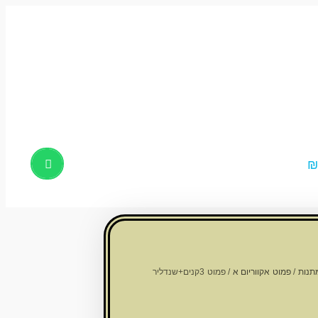
Products
search
תנות
/
פמוט אקווריום א
/ פמוט 3קנים+שנדליר