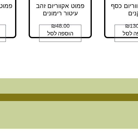
וריום כסף
פמוט אקווריום זהב
פמוט 
עיטור רימונים
₪
48.00
₪
130
ה לסל
הוספה לסל