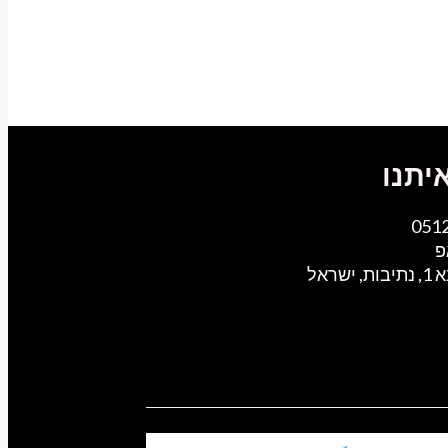
יתנו
051
פ
ישראל