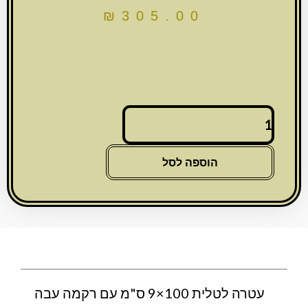
₪
305.00
כמות
של
עטרה
לטלית
הוספה לסל
100x9
ס"מ
עם
רקמה
עבה
עטרה לטלית 100×9 ס"מ עם רקמה עבה