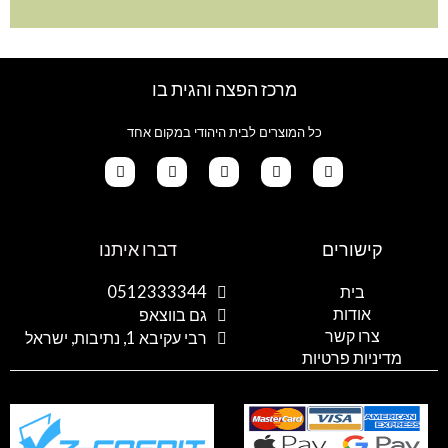
מרכז הפצה והגית בו
כל המוצרים לבית היהודי במקום אחד
G
T
I
F
W
o
i
n
a
h
קישורים
דברו איתנו
o
k
s
c
a
g
t
t
e
t
l
o
a
b
s
בית
0512333344
e
k
g
o
a
אודות
p
o
r
גם בווצאפ
a
k
p
צרו קשר
רבי עקיבא 1, נתיבות, ישראל
m
מדיניות פרטיות