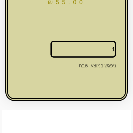
₪
55.00
כמות
של
קליפס
לטלית
ניפגש במוצאי שבת
ניקל
עם
אותיות
"טלית"