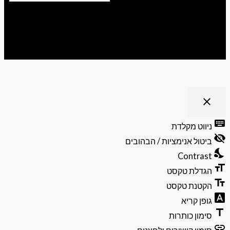
ריט נגישות
close
פתיחה
וסגירה
keyb
ניווט מקלדת
של
visibili
תפריט
ביטול אנימציות / הבהובים
הנגישות
nights
Contrast
format
הגדלת טקסט
text_f
הקטנת טקסט
font_do
גופן קריא
ti
סימון כותרות
li