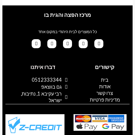
מרכז הפצה והגית בו
כל המוצרים לבית היהודי במקום אחד
G
T
I
F
W
o
i
n
a
h
קישורים
דברו איתנו
o
k
s
c
a
g
t
t
e
t
l
o
a
b
s
בית
0512333344
e
k
g
o
a
אודות
p
o
r
גם בווצאפ
a
k
p
צרו קשר
רבי עקיבא 1, נתיבות,
m
מדיניות פרטיות
ישראל