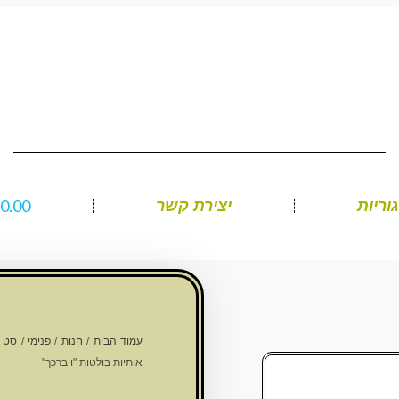
₪
0.00
וריות
יצירת קשר
עמוד הבית
/
חנות
/
פנימי
/
סט מ
אותיות בולטות "ויברכך"