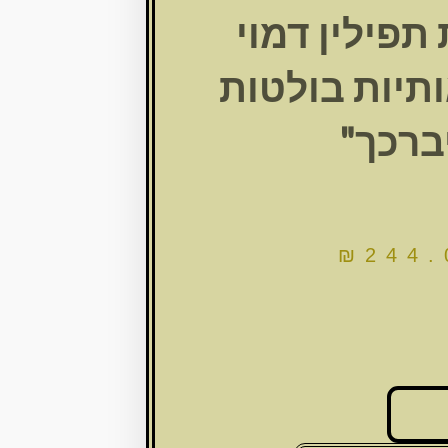
תפילין דמוי
ותיות בולטות
יברכך"
₪
244.