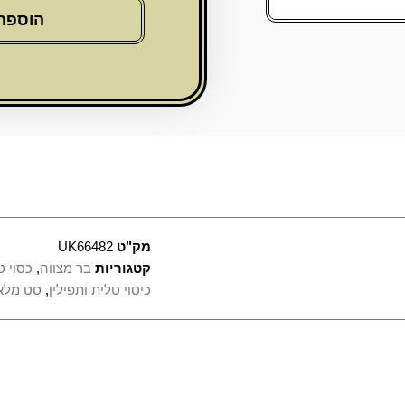
טלית
הוספה
תפילין
דמוי
עור
לבן
אותיות
בולטות
"ויברכך"
מק"ט
UK66482
קטגוריות
בר מצווה
,
כסוי ט
כיסוי טלית ותפילין
,
סט מלא 