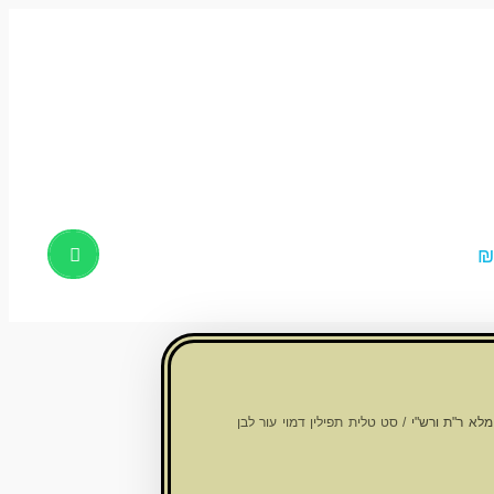
Products
search
לא ר"ת ורש"י
/ סט טלית תפילין דמוי עור לבן