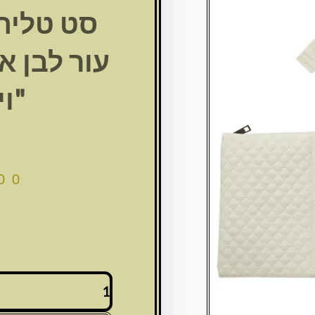
סט טלית 
עור לבן א
"ו
00
כמות
של
סט