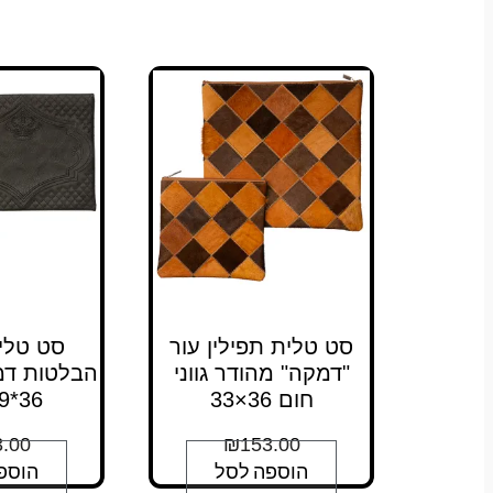
סט טלית תפילין עור
סט טלית
"דמקה" מהודר גווני
הבלטות דמו
חום 36×33
36*29 ס"מ
.00
₪
153.00
הוספה לסל
הוספ