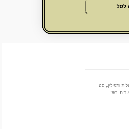
 לסל
לית ותפילין.
,
סט
ר"ת ורש"י