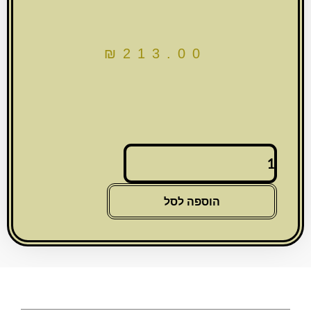
₪
213.00
כמות
של
סט
טלית
הוספה לסל
תפילין
הבלטות
דמוי
עור
שחור
36*29
ס"מ