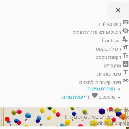
close
פתיחה
וסגירה
keyboard
ניווט מקלדת
של
visibility_off
תפריט
ביטול אנימציות / הבהובים
הנגישות
nights_stay
Contrast
format_size
הגדלת טקסט
text_fields
הקטנת טקסט
font_download
גופן קריא
title
סימון כותרות
link
סימון קישורים ולחצנים
הצהרת נגישות
favorite
אהבה
מופעל ב
ע״י
עמית מורנו
סל הקניות
0
אין עדיין מוצרים בסל... מחכים לך ;)
Continue shopping