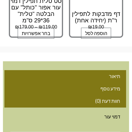
סט טלית תפילין דמוי
עור אפור "כותל" עם
דף מדבקות לתפילין
הבלטה "טלית"
ר"ת (יחידה אחת)
36*29 ס"מ
₪
179.00
–
₪
119.00
₪
19.00
הוספה לסל
בחר אפשרויות
תיאור
מידע נוסף
חוות דעת (0)
דמוי עור