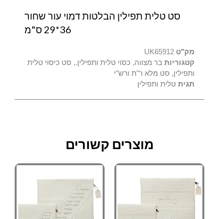
סט טלית תפילין הבלטות דמוי עור שחור
36*29 ס"מ
מק"ט
UK65912
קטגוריות
בר מצווה
,
כסוי טלית ותפילין.
,
סט כיסוי טלית
ותפילין
,
סט מלא ר"ת ורש"י
תגית
טלית ותפילין
מוצרים קשורים
למוצר
למוצר
טווח
טווח
זה
זה
מחירים:
מחירים:
יש
יש
מספר
מספר
עד
עד
סוגים.
סוגים.
ניתן
ניתן
לבחור
לבחור
את
את